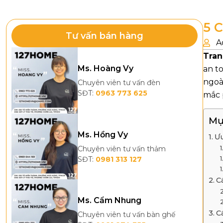
5 
Tư vấn bán hàng
A
Tran
Ms. Hoàng Vy
an t
ngoài
Chuyên viên tư vấn đèn
SĐT:
0963 773 625
mắc p
Mụ
Ms. Hồng Vy
Ưu
Chuyên viên tư vấn thảm
SĐT:
0981 313 127
C
Ms. Cẩm Nhung
C
Chuyên viên tư vấn bàn ghế