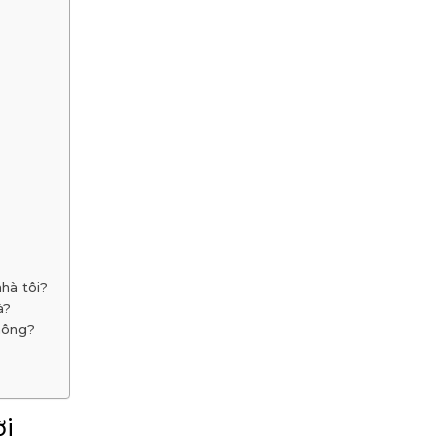
hà tôi?
à?
không?
ời