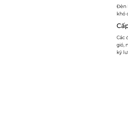
Đèn 
khó 
Cấp
Các 
gió,
kỹ l