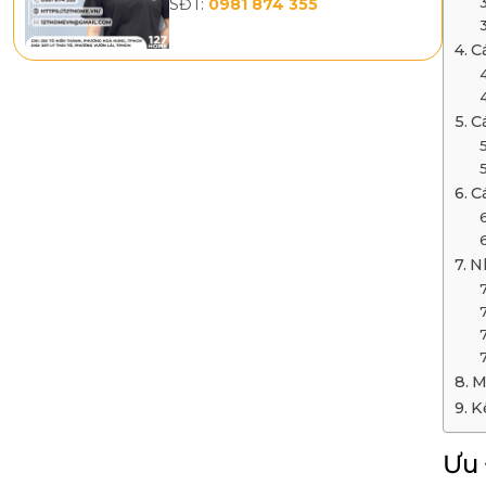
SĐT:
0981 874 355
C
C
C
N
M
K
Ưu 