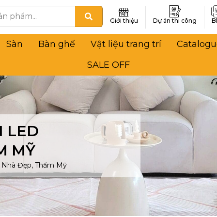
Giới thiệu
Dự án thi công
B
Sàn
Bàn ghế
Vật liệu trang trí
Catalogu
SALE OFF
N LED
M MỸ
ớc Nhà Đẹp, Thẩm Mỹ