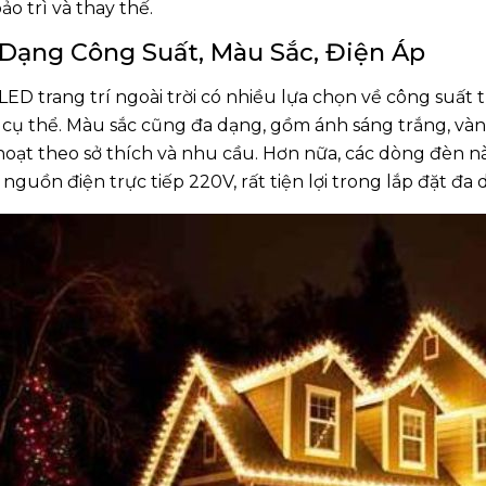
ảo trì và thay thế.
Dạng Công Suất, Màu Sắc, Điện Áp
LED trang trí ngoài trời có nhiều lựa chọn về công suấ
 cụ thể. Màu sắc cũng đa dạng, gồm ánh sáng trắng, vàn
 hoạt theo sở thích và nhu cầu. Hơn nữa, các dòng đèn n
nguồn điện trực tiếp 220V, rất tiện lợi trong lắp đặt đa