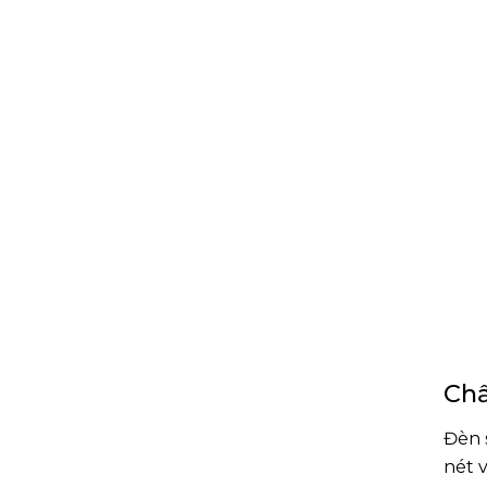
Chấ
Đèn 
nét 