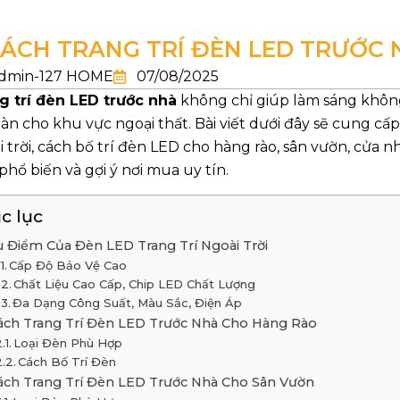
CÁCH TRANG TRÍ ĐÈN LED TRƯỚC 
dmin-127 HOME
07/08/2025
g trí đèn LED trước nhà
không chỉ giúp làm sáng không
oàn cho khu vực ngoại thất. Bài viết dưới đây sẽ cung cấ
 trời, cách bố trí đèn LED cho hàng rào, sân vườn, cửa nh
hổ biến và gợi ý nơi mua uy tín.
c lục
 Điểm Của Đèn LED Trang Trí Ngoài Trời
Cấp Độ Bảo Vệ Cao
Chất Liệu Cao Cấp, Chip LED Chất Lượng
Đa Dạng Công Suất, Màu Sắc, Điện Áp
ách Trang Trí Đèn LED Trước Nhà Cho Hàng Rào
Loại Đèn Phù Hợp
Cách Bố Trí Đèn
ách Trang Trí Đèn LED Trước Nhà Cho Sân Vườn