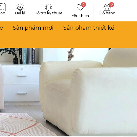
0
0
log
Đại lý
Hỗ trợ kỹ thuật
Yêu thích
e
Sản phẩm mới
Sản phẩm thiết kế