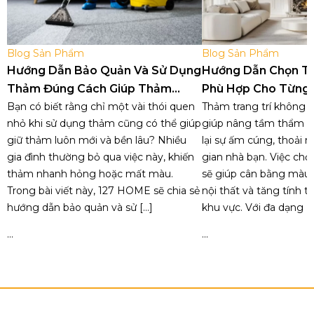
Blog Sản Phẩm
Blog Sản Phẩm
Hướng Dẫn Bảo Quản Và Sử Dụng
Hướng Dẫn Chọn T
Thảm Đúng Cách Giúp Thảm
Phù Hợp Cho Từng
Luôn Như Mới
Bạn có biết rằng chỉ một vài thói quen
Trong Nhà
Thảm trang trí không c
nhỏ khi sử dụng thảm cũng có thể giúp
giúp nâng tầm thẩm 
giữ thảm luôn mới và bền lâu? Nhiều
lại sự ấm cúng, thoải 
gia đình thường bỏ qua việc này, khiến
gian nhà bạn. Việc ch
thảm nhanh hỏng hoặc mất màu.
sẽ giúp cân bằng màu s
Trong bài viết này, 127 HOME sẽ chia sẻ
nội thất và tăng tính t
hướng dẫn bảo quản và sử […]
khu vực. Với đa dạng [
...
...