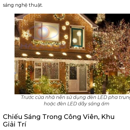
sáng nghệ thuật.
Trước cửa nhà nên sử dụng đèn LED pha trun
hoặc đèn LED dây sáng ấm
Chiếu Sáng Trong Công Viên, Khu
Giải Trí