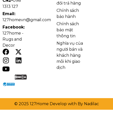
CN2-
098
đổi trả hàng
1313 127
Chính sách
Email:
bảo hành
127homevn@gmail.com
Chính sách
Facebook:
bảo mật
127home -
thông tin
Rugs and
Nghĩa vụ của
Decor
người bán và
khách hàng
mỗi khi giao
dịch
© 2025 127Home Develop with By Nadilac