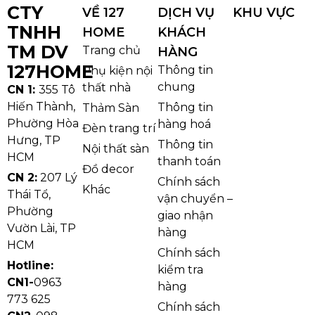
CTY
VỀ 127
DỊCH VỤ
KHU VỰC
TNHH
HOME
KHÁCH
TM DV
Trang chủ
HÀNG
127HOME
Thông tin
Phụ kiện nội
chung
thất nhà
CN 1:
355 Tô
Hiến Thành,
Thông tin
Thảm Sàn
Phường Hòa
hàng hoá
Đèn trang trí
Hưng, TP
Thông tin
Nội thất sàn
HCM
thanh toán
Đồ decor
CN 2:
207 Lý
Chính sách
Khác
Thái Tổ,
vận chuyển –
Phường
giao nhận
Vườn Lài, TP
hàng
HCM
Chính sách
Hotline:
kiểm tra
CN1-
0963
hàng
773 625
Chính sách