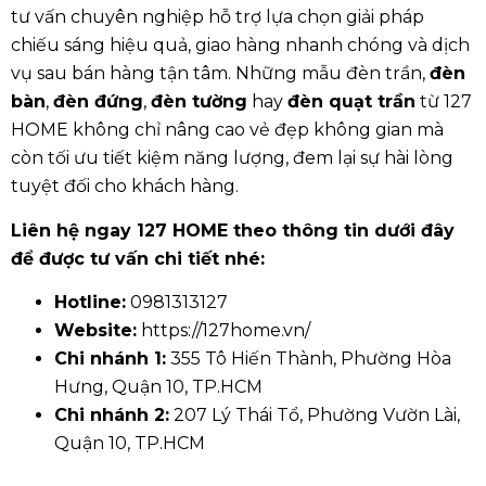
tư vấn chuyên nghiệp hỗ trợ lựa chọn giải pháp
chiếu sáng hiệu quả, giao hàng nhanh chóng và dịch
vụ sau bán hàng tận tâm. Những mẫu đèn trần,
đèn
bàn
,
đèn đứng
,
đèn tường
hay
đèn quạt trần
từ 127
HOME không chỉ nâng cao vẻ đẹp không gian mà
còn tối ưu tiết kiệm năng lượng, đem lại sự hài lòng
tuyệt đối cho khách hàng.
Liên hệ ngay 127 HOME theo thông tin dưới đây
để được tư vấn chi tiết nhé:
Hotline:
0981313127
Website:
https://127home.vn/
Chi nhánh 1:
355 Tô Hiến Thành, Phường Hòa
Hưng, Quận 10, TP.HCM
Chi nhánh 2:
207 Lý Thái Tổ, Phường Vườn Lài,
Quận 10, TP.HCM