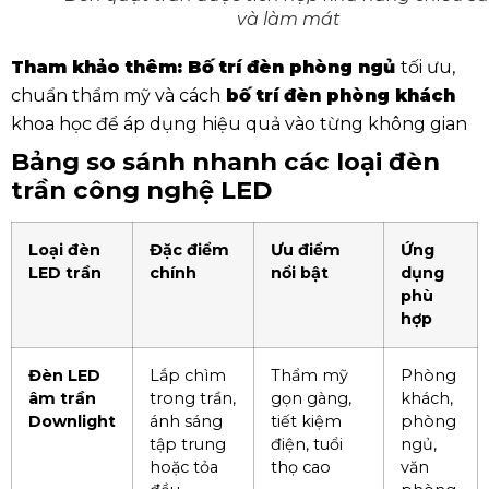
và làm mát
Tham khảo thêm:
Bố trí đèn phòng ngủ
tối ưu,
chuẩn thẩm mỹ và cách
bố trí đèn phòng khách
khoa học để áp dụng hiệu quả vào từng không gian
Bảng so sánh nhanh các loại đèn
trần công nghệ LED
Loại đèn
Đặc điểm
Ưu điểm
Ứng
LED trần
chính
nổi bật
dụng
phù
hợp
Đèn LED
Lắp chìm
Thẩm mỹ
Phòng
âm trần
trong trần,
gọn gàng,
khách,
Downlight
ánh sáng
tiết kiệm
phòng
tập trung
điện, tuổi
ngủ,
hoặc tỏa
thọ cao
văn