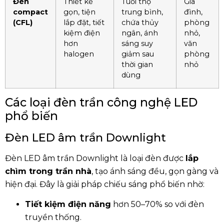
Đèn
Thiết kế
Tuổi thọ
Gia
compact
gọn, tiện
trung bình,
đình,
(CFL)
lắp đặt, tiết
chứa thủy
phòng
kiệm điện
ngân, ánh
nhỏ,
hơn
sáng suy
văn
halogen
giảm sau
phòng
thời gian
nhỏ
dùng
Các loại đèn trần công nghệ LED
phổ biến
Đèn LED âm trần Downlight
Đèn LED âm trần Downlight là loại đèn được
lắp
chìm trong trần nhà
, tạo ánh sáng đều, gọn gàng và
hiện đại. Đây là giải pháp chiếu sáng phổ biến nhờ:
Tiết kiệm điện năng
hơn 50–70% so với đèn
truyền thống.