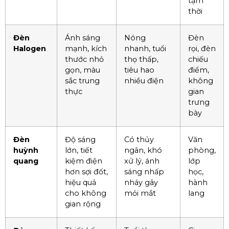
tạm
thời
Đèn
Ánh sáng
Nóng
Đèn
Halogen
mạnh, kích
nhanh, tuổi
rọi, đèn
thước nhỏ
thọ thấp,
chiếu
gọn, màu
tiêu hao
điểm,
sắc trung
nhiều điện
không
thực
gian
trưng
bày
Đèn
Độ sáng
Có thủy
Văn
huỳnh
lớn, tiết
ngân, khó
phòng,
quang
kiệm điện
xử lý, ánh
lớp
hơn sợi đốt,
sáng nhấp
học,
hiệu quả
nháy gây
hành
cho không
mỏi mắt
lang
gian rộng