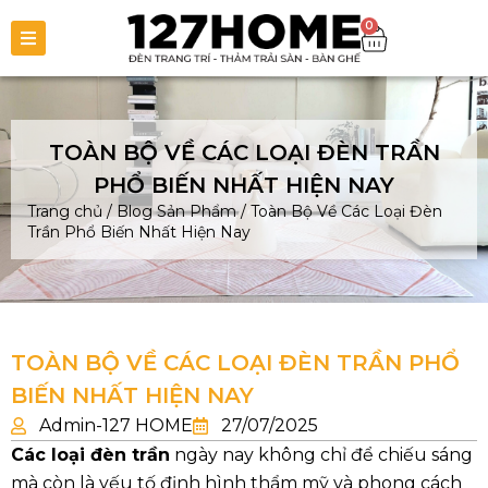
0
TOÀN BỘ VỀ CÁC LOẠI ĐÈN TRẦN
PHỔ BIẾN NHẤT HIỆN NAY
Trang chủ
/
Blog Sản Phẩm
/
Toàn Bộ Về Các Loại Đèn
Trần Phổ Biến Nhất Hiện Nay
TOÀN BỘ VỀ CÁC LOẠI ĐÈN TRẦN PHỔ
BIẾN NHẤT HIỆN NAY
Admin-127 HOME
27/07/2025
Các loại đèn trần
ngày nay không chỉ để chiếu sáng
mà còn là yếu tố định hình thẩm mỹ và phong cách