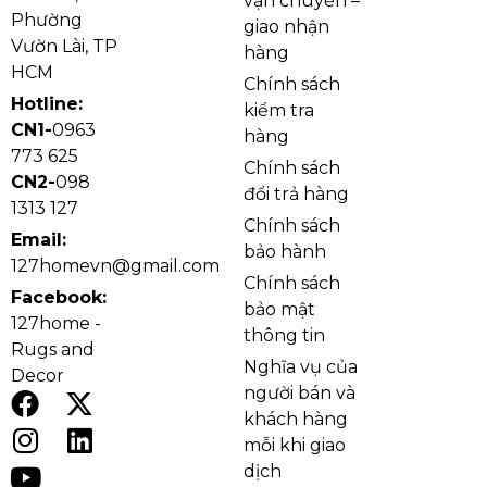
vận chuyển –
Phường
giao nhận
Vườn Lài, TP
hàng
HCM
Chính sách
Hotline:
kiểm tra
CN1-
0963
hàng
773 625
Chính sách
CN2-
098
đổi trả hàng
1313 127
Chính sách
Email:
bảo hành
127homevn@gmail.com
Chính sách
Facebook:
bảo mật
127home -
thông tin
Rugs and
Nghĩa vụ của
Decor
người bán và
khách hàng
mỗi khi giao
dịch