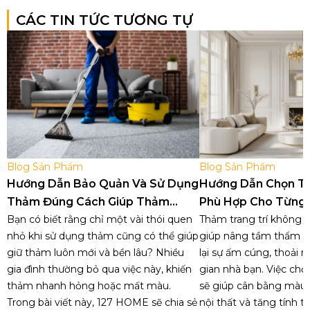
CÁC TIN TỨC TƯƠNG TỰ
Blog Sản Phẩm
Blog Sản Phẩm
Hướng Dẫn Bảo Quản Và Sử Dụng
Hướng Dẫn Chọn T
Thảm Đúng Cách Giúp Thảm
Phù Hợp Cho Từng
Luôn Như Mới
Bạn có biết rằng chỉ một vài thói quen
Trong Nhà
Thảm trang trí không c
nhỏ khi sử dụng thảm cũng có thể giúp
giúp nâng tầm thẩm 
giữ thảm luôn mới và bền lâu? Nhiều
lại sự ấm cúng, thoải 
gia đình thường bỏ qua việc này, khiến
gian nhà bạn. Việc ch
thảm nhanh hỏng hoặc mất màu.
sẽ giúp cân bằng màu s
Trong bài viết này, 127 HOME sẽ chia sẻ
nội thất và tăng tính t