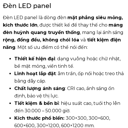
Đèn LED panel
Đèn LED panel là dòng đèn
mặt phẳng siêu mỏng,
kích thước lớn
, được thiết kế để thay thế cho
máng
đèn huỳnh quang truyền thống
, mang lại ánh sáng
rộng, đồng đều, không chói lóa
và
tiết kiệm điện
năng
. Một số ưu điểm có thể nói đến:
Thiết kế hiện đại
: dạng vuông hoặc chữ nhật,
bề mặt mỏng, viền tinh tế.
Linh hoạt lắp đặt
: âm trần, ốp nổi hoặc treo thả
bằng dây cáp.
Chất lượng ánh sáng
: CRI cao, ánh sáng ổn
định, bảo vệ thị lực.
Tiết kiệm & bền bỉ
: hiệu suất cao, tuổi thọ lên
đến 30.000 – 50.000 giờ.
Kích thước phổ biến:
300×300, 300×600,
600×600, 300×1200, 600×1200 mm.