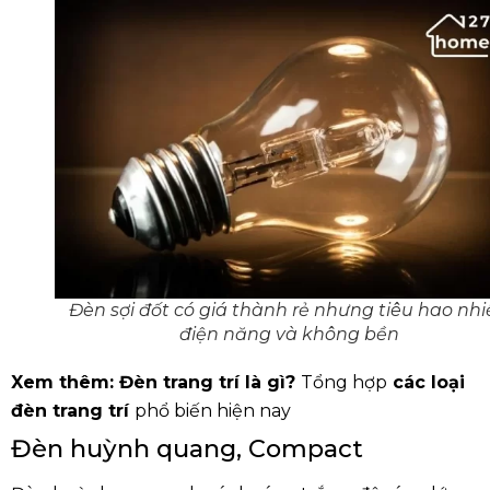
Đèn sợi đốt có giá thành rẻ nhưng tiêu hao nh
điện năng và không bền
Xem thêm:
Đèn trang trí là gì
?
Tổng hợp
các loại
đèn trang trí
phổ biến hiện nay
Đèn huỳnh quang, Compact