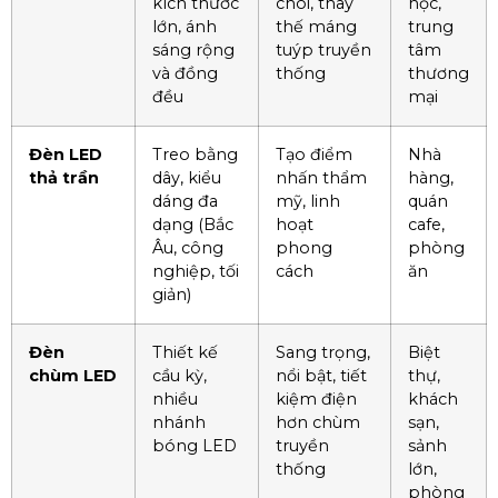
kích thước
chói, thay
học,
lớn, ánh
thế máng
trung
sáng rộng
tuýp truyền
tâm
và đồng
thống
thương
đều
mại
Đèn LED
Treo bằng
Tạo điểm
Nhà
thả trần
dây, kiểu
nhấn thẩm
hàng,
dáng đa
mỹ, linh
quán
dạng (Bắc
hoạt
cafe,
Âu, công
phong
phòng
nghiệp, tối
cách
ăn
giản)
Đèn
Thiết kế
Sang trọng,
Biệt
chùm LED
cầu kỳ,
nổi bật, tiết
thự,
nhiều
kiệm điện
khách
nhánh
hơn chùm
sạn,
bóng LED
truyền
sảnh
thống
lớn,
phòng