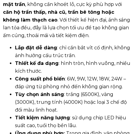
mặt trần
, không cần khoét lỗ, cực kỳ phù hợp với
căn hộ trần thấp, nhà cũ, trần bê tông hoặc
không làm thạch cao
. Với thiết kế hiện đại, ánh sáng
lan tỏa đều, đây là lựa chọn tối ưu để tạo không gian
ấm cúng, thoải mái và tiết kiệm điện.
Lắp đặt dễ dàng
: chỉ cần bắt vít cố định, không
ảnh hưởng cấu trúc trần.
Thiết kế đa dạng
: hình tròn, hình vuông, nhiều
kích thước.
Công suất phổ biến
: 6W, 9W, 12W, 18W, 24W –
đáp ứng từ phòng nhỏ đến không gian rộng.
Tùy chọn ánh sáng
: trắng (6500K), vàng
(3000K), trung tính (4000K) hoặc loại 3 chế độ
đổi màu linh hoạt.
Tiết kiệm năng lượng
: sử dụng chip LED hiệu
suất cao, tuổi thọ bền lâu.
Ứng dụng phù hợp:
Trong gia đình, văn phòng,