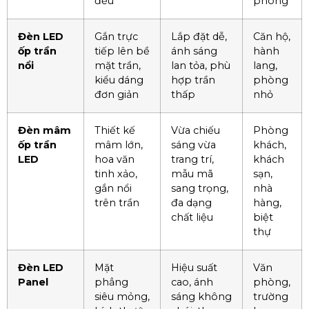
đều
phòng
Đèn LED
Gắn trực
Lắp đặt dễ,
Căn hộ,
ốp trần
tiếp lên bề
ánh sáng
hành
nổi
mặt trần,
lan tỏa, phù
lang,
kiểu dáng
hợp trần
phòng
đơn giản
thấp
nhỏ
Đèn mâm
Thiết kế
Vừa chiếu
Phòng
ốp trần
mâm lớn,
sáng vừa
khách,
LED
hoa văn
trang trí,
khách
tinh xảo,
mẫu mã
sạn,
gắn nổi
sang trọng,
nhà
trên trần
đa dạng
hàng,
chất liệu
biệt
thự
Đèn LED
Mặt
Hiệu suất
Văn
Panel
phẳng
cao, ánh
phòng,
siêu mỏng,
sáng không
trường