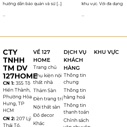
hướng dẫn bảo quản và sử […]
khu vực. Với đa dạng [
...
...
CTY
VỀ 127
DỊCH VỤ
KHU VỰC
TNHH
HOME
KHÁCH
TM DV
Trang chủ
HÀNG
127HOME
Thông tin
Phụ kiện nội
chung
thất nhà
CN 1:
355 Tô
Hiến Thành,
Thông tin
Thảm Sàn
Phường Hòa
hàng hoá
Đèn trang trí
Hưng, TP
Thông tin
Nội thất sàn
HCM
thanh toán
Đồ decor
CN 2:
207 Lý
Chính sách
Khác
Thái Tổ,