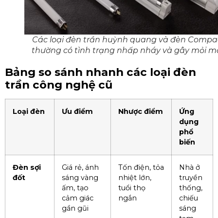
Các loại đèn trần huỳnh quang và đèn Compa
thường có tình trạng nhấp nháy và gây mỏi m
Bảng so sánh nhanh các loại đèn
trần công nghệ cũ
Loại đèn
Ưu điểm
Nhược điểm
Ứng
dụng
phổ
biến
Đèn sợi
Giá rẻ, ánh
Tốn điện, tỏa
Nhà ở
đốt
sáng vàng
nhiệt lớn,
truyền
ấm, tạo
tuổi thọ
thống,
cảm giác
ngắn
chiếu
gần gũi
sáng