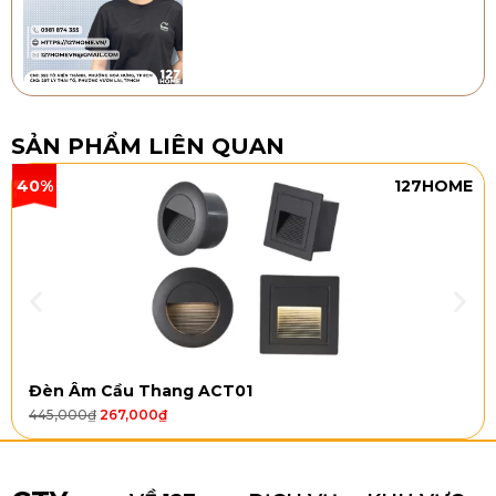
SẢN PHẨM LIÊN QUAN
40%
127HOME
Đèn Âm Cầu Thang ACT01
445,000
₫
267,000
₫