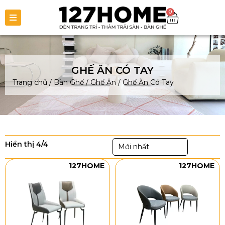
0
GHẾ ĂN CÓ TAY
Trang chủ
/
Bàn Ghế
/
Ghế Ăn
/
Ghế Ăn Có Tay
Hiển thị 4/4
Mới nhất
127HOME
127HOME