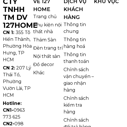
CTY
VỀ 127
DỊCH VỤ
KHU VỰC
TNHH
HOME
KHÁCH
TM DV
Trang chủ
HÀNG
127HOME
Thông tin
Phụ kiện nội
chung
thất nhà
CN 1:
355 Tô
Hiến Thành,
Thông tin
Thảm Sàn
Phường Hòa
hàng hoá
Đèn trang trí
Hưng, TP
Thông tin
Nội thất sàn
HCM
thanh toán
Đồ decor
CN 2:
207 Lý
Chính sách
Khác
Thái Tổ,
vận chuyển –
Phường
giao nhận
Vườn Lài, TP
hàng
HCM
Chính sách
Hotline:
kiểm tra
CN1-
0963
hàng
773 625
Chính sách
CN2-
098
đổi trả hàng