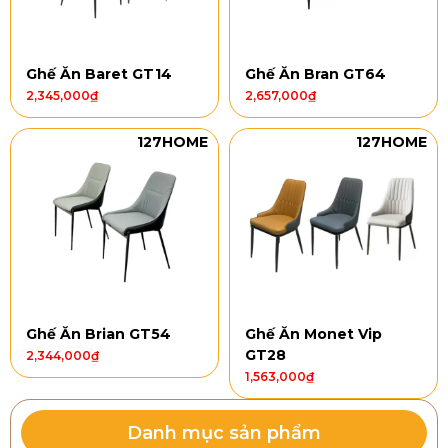
Ghế Ăn Baret GT14
Ghế Ăn Bran GT64
2,345,000
₫
2,657,000
₫
127HOME
127HOME
Ghế Ăn Brian GT54
Ghế Ăn Monet Vip
GT28
2,344,000
₫
1,563,000
₫
Danh mục sản phẩm