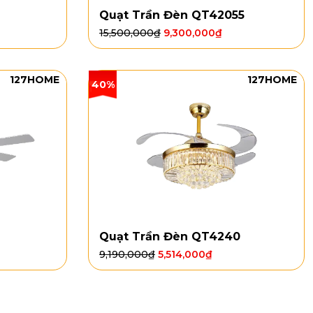
Quạt Trần Đèn QT42055
15,500,000
₫
9,300,000
₫
127HOME
127HOME
40%
7
Quạt Trần Đèn QT4240
9,190,000
₫
5,514,000
₫