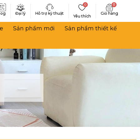
0
0
log
Đại lý
Hỗ trợ kỹ thuật
Yêu thích
e
Sản phẩm mới
Sản phẩm thiết kế