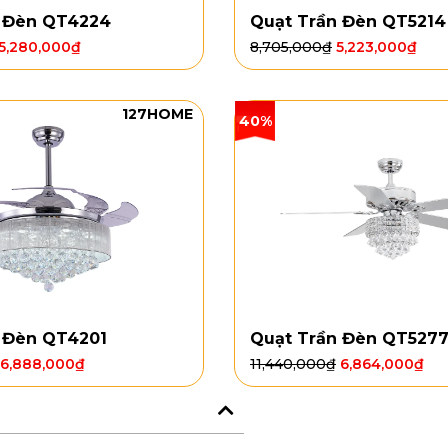
n Đèn QT4224
Quạt Trần Đèn QT5214
5,280,000
₫
8,705,000
₫
5,223,000
₫
127HOME
40%
 Đèn QT4201
Quạt Trần Đèn QT527
6,888,000
₫
11,440,000
₫
6,864,000
₫