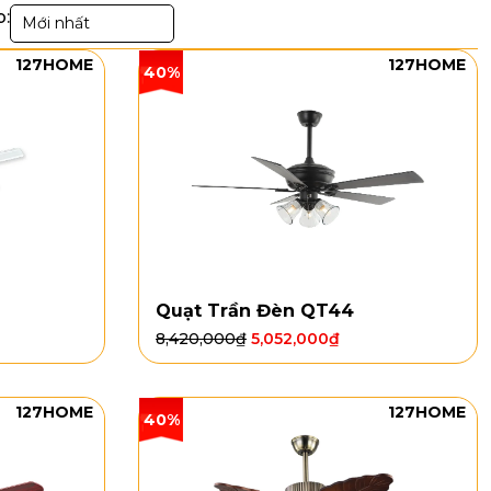
p:
Mới nhất
127HOME
127HOME
40%
Quạt Trần Đèn QT44
8,420,000
₫
5,052,000
₫
127HOME
127HOME
40%