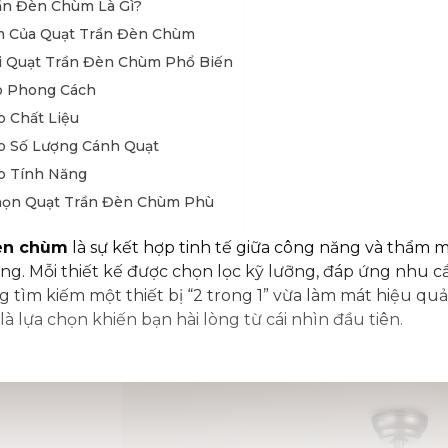
rần Đèn Chùm Là Gì?
m Của Quạt Trần Đèn Chùm
ại Quạt Trần Đèn Chùm Phổ Biến
eo Phong Cách
o Chất Liệu
eo Số Lượng Cánh Quạt
eo Tính Năng
Chọn Quạt Trần Đèn Chùm Phù
đèn chùm
là sự kết hợp tinh tế giữa công năng và thẩm
Dẫn Lắp Đặt Quạt Trần Đèn
ng. Mỗi thiết kế được chọn lọc kỹ lưỡng, đáp ứng nhu cầu
 tìm kiếm một thiết bị “2 trong 1” vừa làm mát hiệu quả
iá Quạt Trần Đèn Chùm Mới
là lựa chọn khiến bạn hài lòng từ cái nhìn đầu tiên.
5
ạt Trần Đèn Chùm Uy Tín, Chất
i 127 HOME