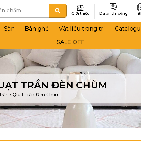
Giới thiệu
Dự án thi công
B
Sàn
Bàn ghế
Vật liệu trang trí
Catalogu
SALE OFF
UẠT TRẦN ĐÈN CHÙM
Trần
/
Quạt Trần Đèn Chùm