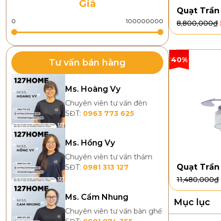
Giá
Quạt Trầ
8,800,000
₫
40%
Tư vấn bán hàng
Ms. Hoàng Vy
Chuyên viên tư vấn đèn
SĐT:
0963 773 625
Ms. Hồng Vy
Chuyên viên tư vấn thảm
Quạt Trần
SĐT:
0981 313 127
11,480,000
₫
Ms. Cẩm Nhung
Mục lục
Chuyên viên tư vấn bàn ghế