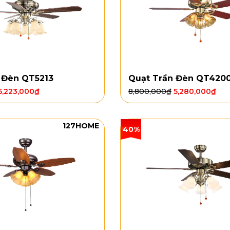
 Đèn QT5213
Quạt Trần Đèn QT420
5,223,000
₫
8,800,000
₫
5,280,000
₫
127HOME
40%