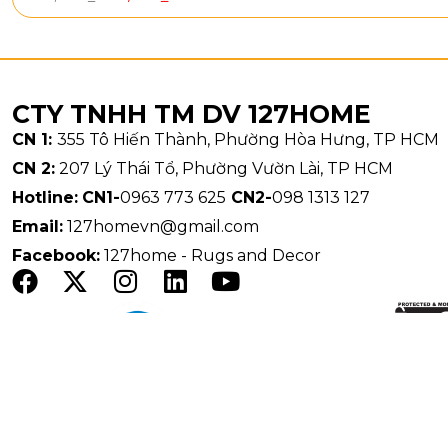
1. Quạt 
CTY TNHH TM DV 127HOME
Quạt trần đ
CN 1:
355 Tô Hiến Thành, Phường Hòa Hưng, TP HCM
vừa
làm mát 
CN 2:
207 Lý Thái Tổ, Phường Vườn Lài, TP HCM
lúc hoặc điề
Hotline:
CN1-
0963 773 625
CN2-
098 1313 127
Email:
127homevn@gmail.com
Thiết kế qu
Facebook:
127home - Rugs and Decor
chất liệu ca
sản phẩm còn