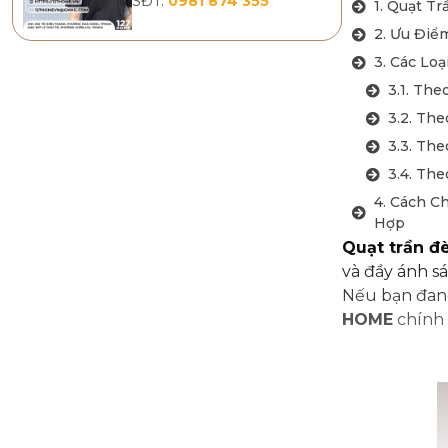
SĐT:
0981 874 355
1. Quạt T
2. Ưu Điể
3. Các Lo
3.1. Th
3.2. The
3.3. Th
3.4. Th
4. Cách 
Hợp
Quạt trần 
5. Hướng 
và đầy ánh sá
Chùm
Nếu bạn đang
6. Bảng G
HOME
chính 
Nhất 202
7. Mua Qu
Lượng Tạ