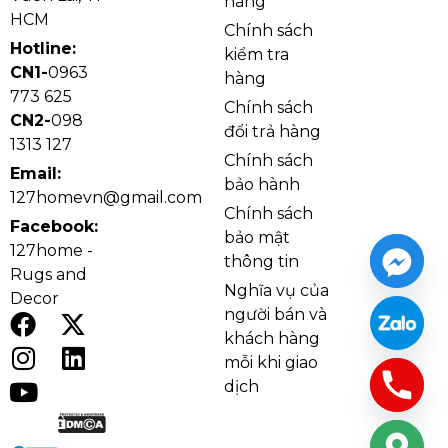
hàng
tạo ánh sáng ấm áp, phù hợp với phòng khách,
HCM
Chính sách
phòng ăn, phòng ngủ lớn hoặc không gian sinh hoạt
Hotline:
kiểm tra
chung.
CN1-
0963
hàng
773 625
Chính sách
CN2-
098
đổi trả hàng
1313 127
Chính sách
Email:
bảo hành
127homevn@gmail.com
Chính sách
Facebook:
bảo mật
127home -
thông tin
Rugs and
Nghĩa vụ của
Decor
người bán và
khách hàng
mỗi khi giao
Ảnh thật Quạt Trần Đèn QT5214 thi công tại nhà
dịch
khách
Cánh quạt bằng gỗ mang lại vẻ đẹp tự nhiên, chắc