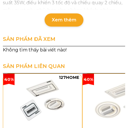
suất 35W, điều khiển 3 tốc độ và chiều quay 2 chiều,
mẫu quạt này phù hợp cho phòng khách, phòng
ngủ, phòng ăn hoặc căn hộ gia đình.
Xem thêm
SẢN PHẨM ĐÃ XEM
SẢN PHẨM LIÊN QUAN
127HOME
40%
40%
Thông số chi tiết sản phẩm