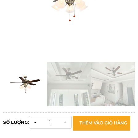
SỐ LƯỢNG:
THÊM VÀO GIỎ HÀNG