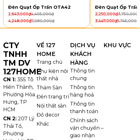
Đèn Quạt Ốp Trần OTA42
Đèn Quạt Ốp Trầ
Quạt Trần Đèn Giấu Cánh QT4293 có một phiên bản
2,643,000
₫
4,405,000
₫
2,250,000
₫
3,750,000
với các thông số cụ thể như sau:
4,248,000
₫
7,080,000
₫
3,447,000
₫
5,745,000
₫
Mã sản phẩm: QT4293
Đường kính: 1068mm
CTY
VỀ 127
DỊCH VỤ
KHU VỰC
Số cánh quạt: 4 cánh
TNHH
HOME
KHÁCH
Chất liệu cánh: Nhựa ABS
TM DV
Trang chủ
Điều khiển: 3 tốc độ
HÀNG
127HOME
Chiều quay: 2 chiều
Thông tin
Phụ kiện nội
chung
Đèn: LED 3 chế độ, công suất 36W
thất nhà
CN 1:
355 Tô
Loại động cơ: Động cơ DC
Hiến Thành,
Thông tin
Thảm Sàn
Phường Hòa
Công suất quạt: 35W
hàng hoá
Đèn trang trí
Hưng, TP
Thông tin
Nội thất sàn
HCM
thanh toán
Đồ decor
CN 2:
207 Lý
Chính sách
Khác
Thái Tổ,
vận chuyển –
Phường
giao nhận