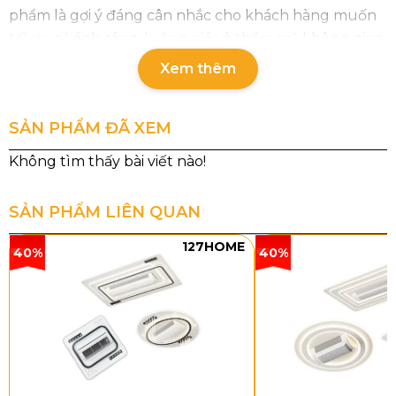
phẩm là gợi ý đáng cân nhắc cho khách hàng muốn
tối ưu cả ánh sáng, luồng gió và thẩm mỹ không gian.
Xem thêm
SẢN PHẨM ĐÃ XEM
SẢN PHẨM LIÊN QUAN
127HOME
40%
40%
Thông số chi tiết Quạt Trần Đèn
Giấu Cánh QT4293