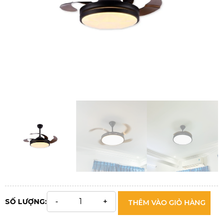
SỐ LƯỢNG:
THÊM VÀO GIỎ HÀNG