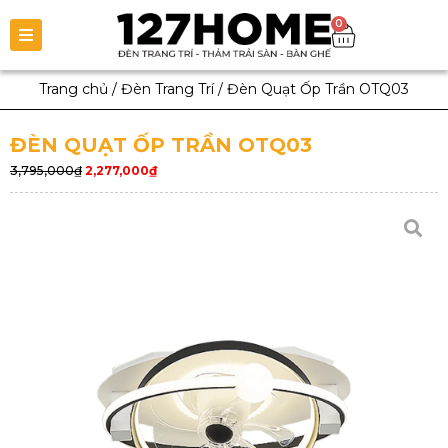
0
Trang chủ
/
Đèn Trang Trí
/
Đèn Quạt Ốp Trần OTQ03
ĐÈN QUẠT ỐP TRẦN OTQ03
3,795,000
₫
2,277,000
₫