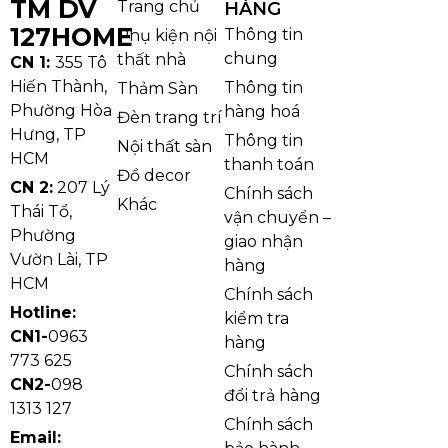
TM DV
Trang chủ
HÀNG
127HOME
Thông tin
Phụ kiện nội
chung
thất nhà
CN 1:
355 Tô
Hiến Thành,
Thông tin
Thảm Sàn
Phường Hòa
hàng hoá
Đèn trang trí
Hưng, TP
Thông tin
Nội thất sàn
HCM
thanh toán
Đồ decor
CN 2:
207 Lý
Chính sách
Khác
Thái Tổ,
vận chuyển –
Phường
giao nhận
Vườn Lài, TP
hàng
Ảnh thật Đèn Quạt Ốp Trần OTQ03
HCM
Chất liệu mica giúp sản phẩm có bề mặt sáng, nhẹ và
Chính sách
Hotline:
hỗ trợ tán sáng tốt. Khi kết hợp với LED 3 chế độ, ánh
kiểm tra
CN1-
0963
sáng từ đèn trở nên mềm hơn, dễ chịu hơn và phù
hàng
773 625
hợp cho nhiều hoạt động như nghỉ ngơi, sinh hoạt
Chính sách
CN2-
098
hoặc tiếp khách nhẹ. Tính năng dimmer giúp người
đổi trả hàng
1313 127
dùng chủ động điều chỉnh độ sáng theo nhu cầu
Chính sách
Email:
thực tế, tạo không khí linh hoạt hơn cho căn phòng.