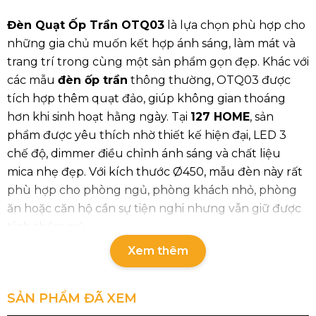
Đèn Quạt Ốp Trần OTQ03
là lựa chọn phù hợp cho
những gia chủ muốn kết hợp ánh sáng, làm mát và
trang trí trong cùng một sản phẩm gọn đẹp. Khác với
các mẫu
đèn ốp trần
thông thường, OTQ03 được
tích hợp thêm quạt đảo, giúp không gian thoáng
hơn khi sinh hoạt hằng ngày. Tại
127 HOME
, sản
phẩm được yêu thích nhờ thiết kế hiện đại, LED 3
chế độ, dimmer điều chỉnh ánh sáng và chất liệu
mica nhẹ đẹp. Với kích thước Ø450, mẫu đèn này rất
phù hợp cho phòng ngủ, phòng khách nhỏ, phòng
ăn hoặc căn hộ cần sự tiện nghi nhưng vẫn giữ được
tính thẩm mỹ.
Xem thêm
Thông số chi tiết của sản phẩm
Mã sản phẩm: OTQ03
SẢN PHẨM ĐÃ XEM
Loại bóng: LED 3 CĐ, Dimmer