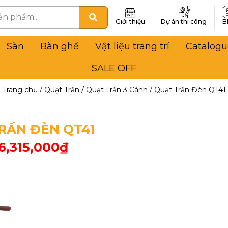
Giới thiệu
Dự án thi công
B
Sàn
Bàn ghế
Vật liệu trang trí
Catalogu
SALE OFF
Trang chủ
/
Quạt Trần
/
Quạt Trần 3 Cánh
/
Quạt Trần Đèn QT41
RẦN ĐÈN QT41
6,315,000
₫