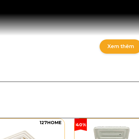
Xem thêm
 chi tiết sản phẩm
phẩm: QT41
ính: 1530 mm
u cánh: Gỗ
127HOME
40%
ển: 6 tốc độ
uay: 2 chiều