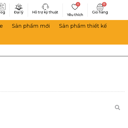
0
0
log
Đại lý
Hỗ trợ kỹ thuật
Yêu thích
e
Sản phẩm mới
Sản phẩm thiết kế