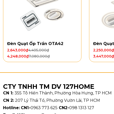
Đèn: LE
Loại độ
Công su
Kiểu dán
Quạt Trần 
Đèn Quạt Ốp Trần OTA42
Đèn Quạt
mẽ nhưng vẫn
2,643,000
₫
4,405,000
₫
2,250,000
₫
trung tâm gi
4,248,000
₫
7,080,000
₫
3,447,000
₫
phòng khách,
CTY TNHH TM DV 127HOME
CN 1:
355 Tô Hiến Thành, Phường Hòa Hưng, TP HCM
CN 2:
207 Lý Thái Tổ, Phường Vườn Lài, TP HCM
Hotline:
CN1-
0963 773 625
CN2-
098 1313 127