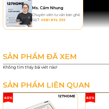
Ms. Cẩm Nhung
Chuyên viên tư vấn bàn ghế
SĐT:
0981 874 355
SẢN PHẨM ĐÃ XEM
Thông số
Mã sản 
SẢN PHẨM LIÊN QUAN
Đường k
Chất liệ
127HOME
40%
40%
Điều khi
Chiều q