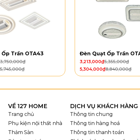
D 3 chế độ, 2W
ng cơ: Động cơ DC
ất: 35W
g và chất liệu
Đèn QT41
có thiết kế 3 cánh gỗ dáng dài, phần cánh bo
 Ốp Trần OTA43
Đèn Quạt Ốp Trần OT
 ấm áp khi lắp đặt trên trần nhà. Phần thân quạt màu
3,750,000
₫
3,213,000
₫
5,355,000
₫
úp tổng thể trở nên hiện đại, cân đối và dễ ứng dụng t
5,745,000
₫
5,304,000
₫
8,840,000
₫
 phòng ngủ lớn, phòng ăn hoặc căn hộ sử dụng nội thất
VỀ 127 HOME
DỊCH VỤ KHÁCH HÀNG
Trang chủ
Thông tin chung
Phụ kiện nội thất nhà
Thông tin hàng hoá
Thảm Sàn
Thông tin thanh toán