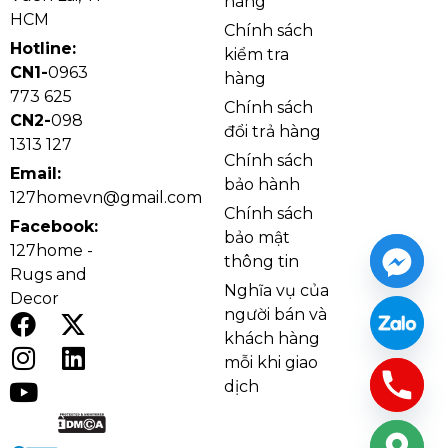
hàng
những không gian sử dụng nội thất gỗ, sofa màu
HCM
Chính sách
trung tính, rèm sáng và trần màu trắng.
Hotline:
kiểm tra
CN1-
0963
hàng
773 625
Chính sách
CN2-
098
đổi trả hàng
1313 127
Chính sách
Email:
bảo hành
127homevn@gmail.com
Chính sách
Facebook:
bảo mật
127home -
thông tin
Rugs and
Nghĩa vụ của
Decor
người bán và
khách hàng
Ảnh thật Quạt Trần Đèn QT5216 lắp đặt tại nhà
mỗi khi giao
khách
dịch
Cánh quạt bằng gỗ mang lại vẻ đẹp tự nhiên, ấm áp
và có độ bền thẩm mỹ cao trong quá trình sử dụng.