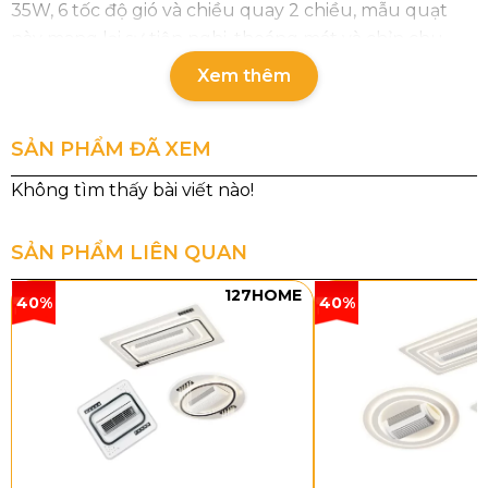
35W, 6 tốc độ gió và chiều quay 2 chiều, mẫu quạt
này mang lại sự tiện nghi, thoáng mát và chỉn chu
cho không gian sống.
Xem thêm
SẢN PHẨM ĐÃ XEM
SẢN PHẨM LIÊN QUAN
127HOME
40%
40%
Thông số chi tiết sản phẩm