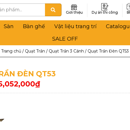
Giới thiệu
Dự án thi công
B
Sàn
Bàn ghế
Vật liệu trang trí
Catalogu
SALE OFF
Trang chủ
/
Quạt Trần
/
Quạt Trần 3 Cánh
/
Quạt Trần Đèn QT53
RẦN ĐÈN QT53
5,052,000
₫