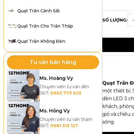
Quạt Trần Cánh Sắt
SỐ LƯỢNG:
Quạt Trần Cho Trần Thấp
Quạt Trần Không Đèn
Tư vấn bán hàng
Ms. Hoàng Vy
Quạt Trần 
Chuyên viên tư vấn đèn
một thiết bị
SĐT:
0963 773 625
đèn LED 3 ch
khách, phòng 
Ms. Hồng Vy
gió và chiều
Chuyên viên tư vấn thảm
sống.
SĐT:
0981 313 127