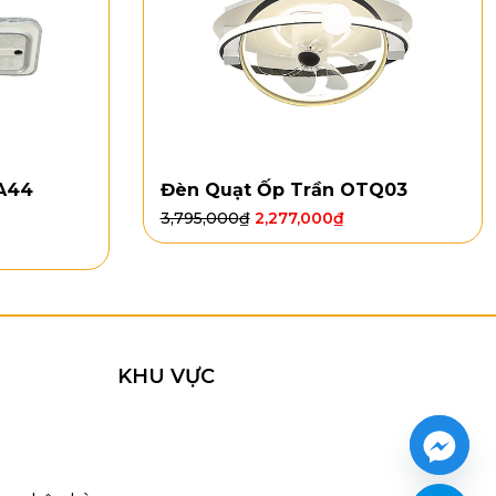
A44
Đèn Quạt Ốp Trần OTQ03
3,795,000
₫
2,277,000
₫
KHU VỰC
ảnh và có độ xoắn nhẹ, tạo cảm giác chuyển động mềm