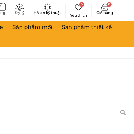
0
0
log
Đại lý
Hỗ trợ kỹ thuật
Yêu thích
e
Sản phẩm mới
Sản phẩm thiết kế