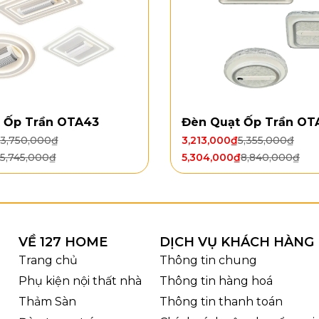
 chi tiết sản phẩm
 Ốp Trần OTA43
Đèn Quạt Ốp Trần OT
phẩm: QT53
3,750,000
₫
3,213,000
₫
5,355,000
₫
ính: 1320 mm
5,745,000
₫
5,304,000
₫
8,840,000
₫
ệu cánh: Nhựa ABS
ển: 6 tốc độ
uay: 2 chiều
D 3 chế độ – 36W
ng cơ: Động cơ DC
VỀ 127 HOME
DỊCH VỤ KHÁCH HÀNG
ất: 35W
Trang chủ
Thông tin chung
g và chất liệu
Phụ kiện nội thất nhà
Thông tin hàng hoá
Thảm Sàn
Thông tin thanh toán
Đèn QT53
gây ấn tượng với thiết kế 3 cánh dáng dài, m