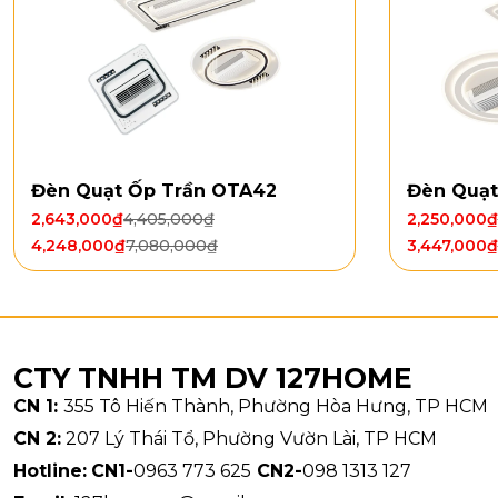
Thông số
Đèn Quạt Ốp Trần OTA42
Đèn Quạt
Mã sản 
2,643,000
₫
4,405,000
₫
2,250,000
₫
Đường k
4,248,000
₫
7,080,000
₫
3,447,000
₫
Chất li
Điều khi
Chiều q
Đèn: LE
Loại độ
CTY TNHH TM DV 127HOME
Công su
CN 1:
355 Tô Hiến Thành, Phường Hòa Hưng, TP HCM
Kiểu dán
CN 2:
207 Lý Thái Tổ, Phường Vườn Lài, TP HCM
Hotline:
CN1-
0963 773 625
CN2-
098 1313 127
Quạt Trần 