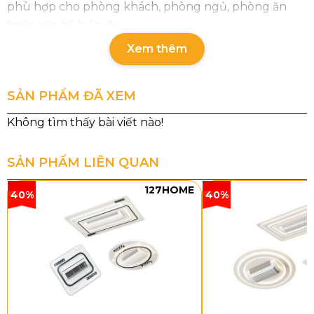
phù hợp cho phòng khách, phòng ngủ, phòng ăn
hoặc căn hộ hiện đại.
Xem thêm
SẢN PHẨM ĐÃ XEM
SẢN PHẨM LIÊN QUAN
127HOME
40%
40%
Thông số chi tiết sản phẩm
Mã sản phẩm: QT5602
Đường kính: 1300 mm
Chất liệu cánh: Nhựa ABS