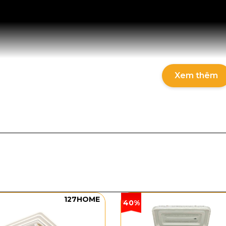
Xem thêm
 chi tiết quạt trần QT32
32 có một phiên bản với các thông số cụ thể như sau:
127HOME
40%
phẩm: QT32
kính: 1320mm