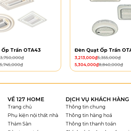
ệu cánh: Nhựa ABS
ển: 6 tốc độ
uay: 2 chiều
ng cơ: Động cơ DC
ất quạt: 55W
ng gió: 238 m3/min
ước thùng: 70 x 41 x 24cm
 Ốp Trần OTA43
Đèn Quạt Ốp Trần OT
ượng thùng: 7,1kg
3,750,000
₫
3,213,000
₫
5,355,000
₫
5,745,000
₫
5,304,000
₫
8,840,000
₫
VỀ 127 HOME
DỊCH VỤ KHÁCH HÀNG
Trang chủ
Thông tin chung
Phụ kiện nội thất nhà
Thông tin hàng hoá
Thảm Sàn
Thông tin thanh toán