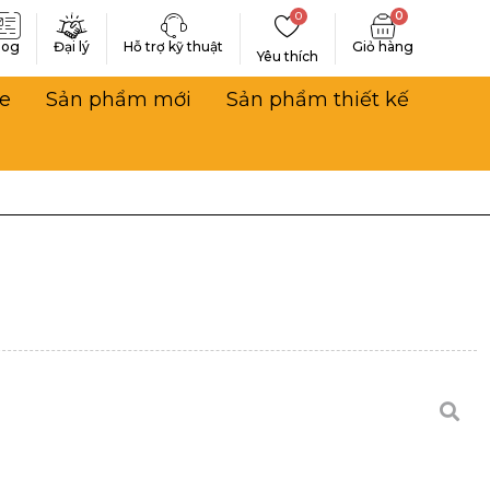
0
0
log
Đại lý
Hỗ trợ kỹ thuật
Yêu thích
e
Sản phẩm mới
Sản phẩm thiết kế