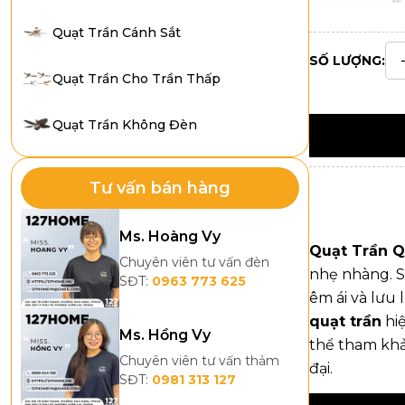
Quạt Trần Cánh Sắt
SỐ LƯỢNG:
Quạt Trần Cho Trần Thấp
Quạt Trần Không Đèn
Tư vấn bán hàng
Ms. Hoàng Vy
Quạt Trần 
Chuyên viên tư vấn đèn
nhẹ nhàng. S
SĐT:
0963 773 625
êm ái và lưu
quạt trần
hiệ
Ms. Hồng Vy
thể tham khả
Chuyên viên tư vấn thảm
đại.
SĐT:
0981 313 127