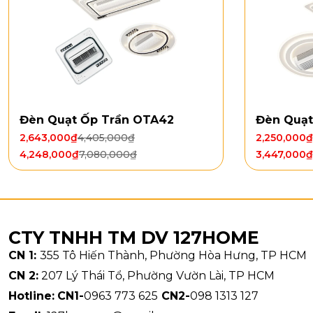
Chất li
Điều khi
Chiều q
Loại độ
Công su
Lưu lượ
Kích th
Đèn Quạt Ốp Trần OTA42
Đèn Quạt
Trọng l
2,643,000
₫
4,405,000
₫
2,250,000
₫
4,248,000
₫
7,080,000
₫
3,447,000
₫
CTY TNHH TM DV 127HOME
CN 1:
355 Tô Hiến Thành, Phường Hòa Hưng, TP HCM
CN 2:
207 Lý Thái Tổ, Phường Vườn Lài, TP HCM
Hotline:
CN1-
0963 773 625
CN2-
098 1313 127