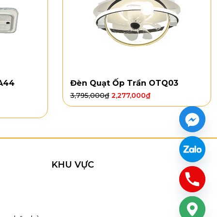
A44
Đèn Quạt Ốp Trần OTQ03
3,795,000
₫
2,277,000
₫
KHU VỰC