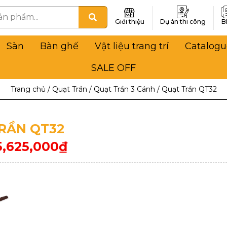
Giới thiệu
Dự án thi công
B
Sàn
Bàn ghế
Vật liệu trang trí
Catalogu
SALE OFF
Trang chủ
/
Quạt Trần
/
Quạt Trần 3 Cánh
/
Quạt Trần QT32
RẦN QT32
5,625,000
₫