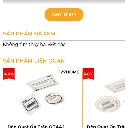
Xem thêm
SẢN PHẨM ĐÃ XEM
SẢN PHẨM LIÊN QUAN
127HOME
40%
40%
Thông số chi tiết quạt trần QT39
Quạt Trần QT39 hiện có một phiên bản với các thông
số cụ thể như sau:
Mã sản phẩm: QT39
Đèn Quạt Ốp Trần OTA42
Đèn Quạt Ốp Trầ