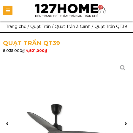
0
Trang chủ
/
Quạt Trần
/
Quạt Trần 3 Cánh
/
Quạt Trần QT39
QUẠT TRẦN QT39
8,035,000
₫
4,821,000
₫