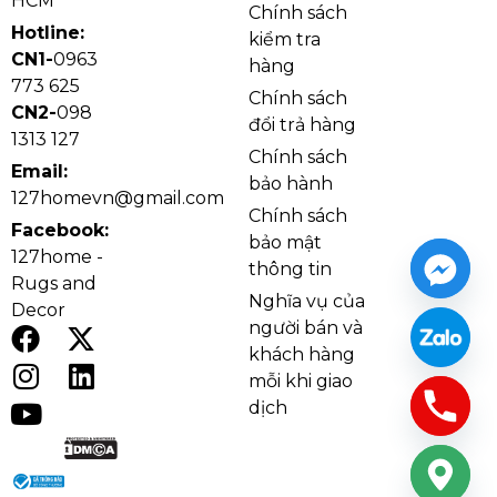
HCM
nhiều thời điểm trong năm.
Chính sách
Hotline:
kiểm tra
CN1-
0963
hàng
773 625
Chính sách
CN2-
098
đổi trả hàng
1313 127
Chính sách
Email:
bảo hành
127homevn@gmail.com
Chính sách
Facebook:
bảo mật
127home -
thông tin
Rugs and
Nghĩa vụ của
Decor
người bán và
khách hàng
Thông tin chi tiết về Quạt Trần Clinton QT39
mỗi khi giao
dịch