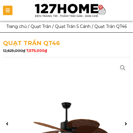
0
Trang chủ
/
Quạt Trần
/
Quạt Trần 5 Cánh
/
Quạt Trần QT46
QUẠT TRẦN QT46
12,625,000
₫
7,575,000
₫