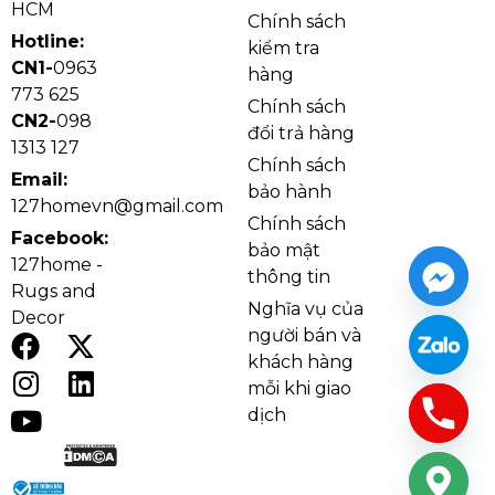
đen giúp cân bằng tổng thể, làm nổi bật phần cánh
HCM
Chính sách
mây mà không khiến không gian bị rối mắt.
Hotline:
kiểm tra
CN1-
0963
hàng
773 625
Chính sách
CN2-
098
đổi trả hàng
1313 127
Chính sách
Email:
bảo hành
127homevn@gmail.com
Chính sách
Facebook:
bảo mật
127home -
thông tin
Rugs and
Nghĩa vụ của
Decor
người bán và
khách hàng
Ảnh cận Quạt Trần QT46
mỗi khi giao
Chất liệu dây mây là điểm nhấn tạo nên vẻ đẹp khác
dịch
biệt cho mẫu quạt này, phù hợp với những gia chủ
muốn đưa cảm giác tự nhiên vào không gian sống.
Thiết kế không đèn giúp sản phẩm giữ được sự mộc