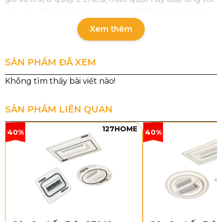
nhu cầu làm mát hằng ngày cho không gian sống
hiện đại.
Xem thêm
SẢN PHẨM ĐÃ XEM
SẢN PHẨM LIÊN QUAN
127HOME
40%
40%
Thông số chi tiết sản phẩm