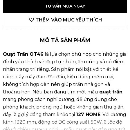
TƯ VẤN MUA NGAY
THÊM VÀO MỤC YÊU THÍCH
MÔ TẢ SẢN PHẨM
Quạt Trần QT46
là lựa chọn phù hợp cho những gia
đình yêu thích vẻ đẹp tự nhiên, ấm cúng và có điểm
nhấn trang trí riêng. Sản phẩm nổi bật với thiết kế
cánh dây mây đan độc đáo, kiểu dáng mềm mại,
không tích hợp đèn nên giúp trần nhà gọn và
thoáng hơn. Nếu bạn đang tìm một mẫu
quạt trần
mang phong cách nghỉ dưỡng, dễ ứng dụng cho
phòng khách, phòng ngủ hoặc không gian thư giãn,
đây là gợi ý đáng tham khảo tại
127 HOME
. Với đường
kính 1320 mm, động cơ DC công suất 50W, 6 tốc độ
gió và chiều quay 2 chiều, mẫu quạt này đáp ứng tốt