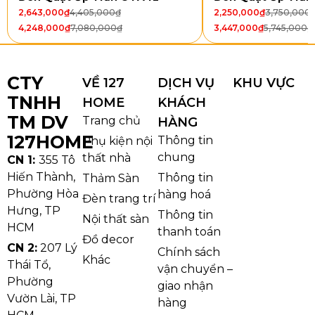
2,643,000
₫
4,405,000
₫
2,250,000
₫
3,750,000
4,248,000
₫
7,080,000
₫
3,447,000
₫
5,745,000
₫
CTY
VỀ 127
DỊCH VỤ
KHU VỰC
TNHH
HOME
KHÁCH
TM DV
Trang chủ
HÀNG
127HOME
Thông tin
Phụ kiện nội
chung
thất nhà
CN 1:
355 Tô
Chi tiết về Đèn Quạt Trần Architec QT5209
Hiến Thành,
Thông tin
Thảm Sàn
Phường Hòa
hàng hoá
Đèn trang trí
Hưng, TP
Thông tin
Nội thất sàn
HCM
thanh toán
Đồ decor
CN 2:
207 Lý
Chính sách
Khác
Thái Tổ,
vận chuyển –
Phường
giao nhận
Vườn Lài, TP
hàng