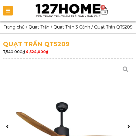
0
Trang chủ
/
Quạt Trần
/
Quạt Trần 3 Cánh
/
Quạt Trần QT5209
QUẠT TRẦN QT5209
7,540,000
₫
4,524,000
₫