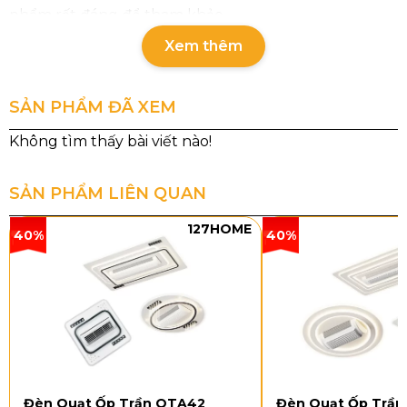
phẩm rất đáng để tham khảo.
Xem thêm
SẢN PHẨM ĐÃ XEM
SẢN PHẨM LIÊN QUAN
127HOME
40%
40%
Đèn Quạt Ốp Trần OTA42
Đèn Quạt Ốp Trầ