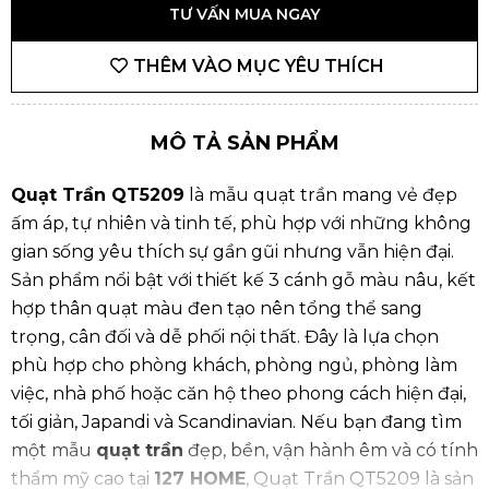
TƯ VẤN MUA NGAY
THÊM VÀO MỤC YÊU THÍCH
MÔ TẢ SẢN PHẨM
Quạt Trần QT5209
là mẫu quạt trần mang vẻ đẹp
ấm áp, tự nhiên và tinh tế, phù hợp với những không
gian sống yêu thích sự gần gũi nhưng vẫn hiện đại.
Sản phẩm nổi bật với thiết kế 3 cánh gỗ màu nâu, kết
hợp thân quạt màu đen tạo nên tổng thể sang
trọng, cân đối và dễ phối nội thất. Đây là lựa chọn
phù hợp cho phòng khách, phòng ngủ, phòng làm
việc, nhà phố hoặc căn hộ theo phong cách hiện đại,
tối giản, Japandi và Scandinavian. Nếu bạn đang tìm
một mẫu
quạt trần
đẹp, bền, vận hành êm và có tính
thẩm mỹ cao tại
127 HOME
, Quạt Trần QT5209 là sản