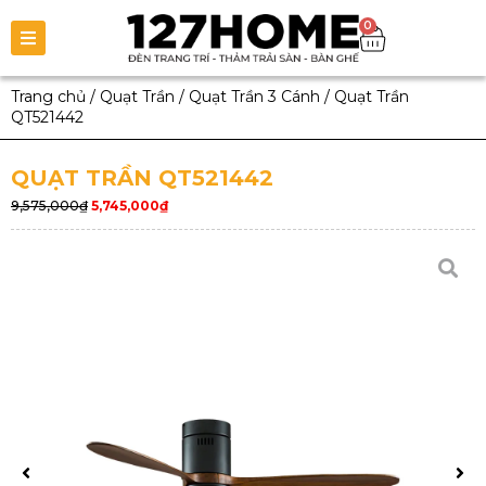
0
Trang chủ
/
Quạt Trần
/
Quạt Trần 3 Cánh
/
Quạt Trần
QT521442
QUẠT TRẦN QT521442
9,575,000
₫
5,745,000
₫