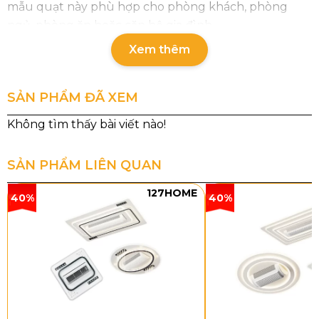
mẫu quạt này phù hợp cho phòng khách, phòng
ngủ, phòng ăn hoặc căn hộ gia đình.
Xem thêm
SẢN PHẨM ĐÃ XEM
SẢN PHẨM LIÊN QUAN
127HOME
40%
40%
Thông số chi tiết sản phẩm
Mã sản phẩm: QT521442
Đường kính: 1320 mm
Chất liệu cánh: Gỗ