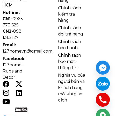
hàng
HCM
Chính sách
Hotline:
kiểm tra
CN1-
0963
hàng
773 625
Chính sách
CN2-
098
đổi trả hàng
1313 127
Chính sách
Email:
bảo hành
127homevn@gmail.com
Chính sách
Ảnh thật Quạt Trần QT521442 thi công tại nhà
Facebook:
bảo mật
khách
127home -
thông tin
Rugs and
Nghĩa vụ của
Decor
người bán và
khách hàng
mỗi khi giao
dịch