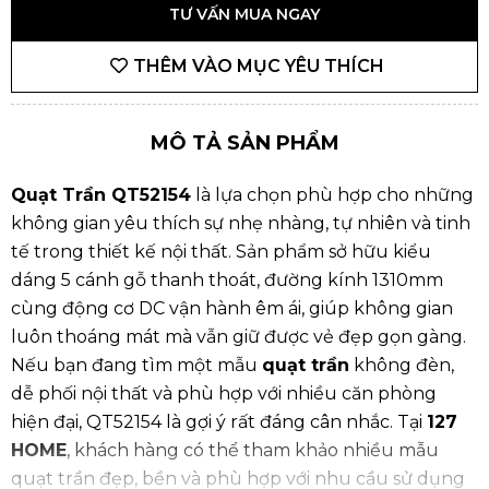
TƯ VẤN MUA NGAY
THÊM VÀO MỤC YÊU THÍCH
MÔ TẢ SẢN PHẨM
Quạt Trần QT52154
là lựa chọn phù hợp cho những
không gian yêu thích sự nhẹ nhàng, tự nhiên và tinh
tế trong thiết kế nội thất. Sản phẩm sở hữu kiểu
dáng 5 cánh gỗ thanh thoát, đường kính 1310mm
cùng động cơ DC vận hành êm ái, giúp không gian
luôn thoáng mát mà vẫn giữ được vẻ đẹp gọn gàng.
Nếu bạn đang tìm một mẫu
quạt trần
không đèn,
dễ phối nội thất và phù hợp với nhiều căn phòng
hiện đại, QT52154 là gợi ý rất đáng cân nhắc. Tại
127
HOME
, khách hàng có thể tham khảo nhiều mẫu
quạt trần đẹp, bền và phù hợp với nhu cầu sử dụng