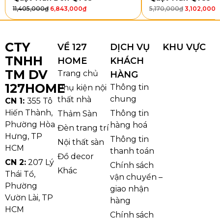
Quạt Trần QT52154 có một phiên bản với các thông
11,405,000
₫
6,843,000
₫
5,170,000
₫
3,102,000
₫
số cụ thể như sau:
Mã sản phẩm: QT52154
CTY
Đường kính: 1310mm
VỀ 127
DỊCH VỤ
KHU VỰC
TNHH
Chất liệu cánh: Gỗ
HOME
KHÁCH
Điều khiển: 6 tốc độ
TM DV
Trang chủ
HÀNG
Chiều quay: 2 chiều
127HOME
Thông tin
Phụ kiện nội
Đèn: Không
chung
thất nhà
CN 1:
355 Tô
Loại động cơ: Động cơ DC
Hiến Thành,
Thông tin
Thảm Sàn
Công suất quạt: 35W
Phường Hòa
hàng hoá
Đèn trang trí
Kích thước thùng: 83 x 37 x 23,5cm
Hưng, TP
Thông tin
Nội thất sàn
HCM
Trọng lượng thùng: 6,2kg
thanh toán
Đồ decor
CN 2:
207 Lý
Chính sách
Khác
Thái Tổ,
vận chuyển –
Phường
giao nhận
Vườn Lài, TP
hàng
HCM
Chính sách