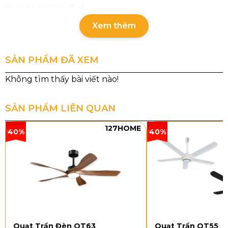
thực tế của gia đình.
Xem thêm
SẢN PHẨM ĐÃ XEM
SẢN PHẨM LIÊN QUAN
127HOME
40%
40%
Thông số chi tiết quạt trần
QT52154
Quạt Trần Đèn QT63
Quạt Trần QT55