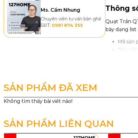
Thông số
Ms. Cẩm Nhung
Chuyên viên tư vấn bàn ghế
Quạt Trần QT
SĐT:
0981 874 355
bày dạng list
Mã sản 
Màu sắc
Đường 
Chất liệ
Điều khi
Chiều q
SẢN PHẨM ĐÃ XEM
Đèn: K
Loại độ
Công su
Lưu lượ
SẢN PHẨM LIÊN QUAN
Kích thư
Trọng l
Với đường kí
127HOME