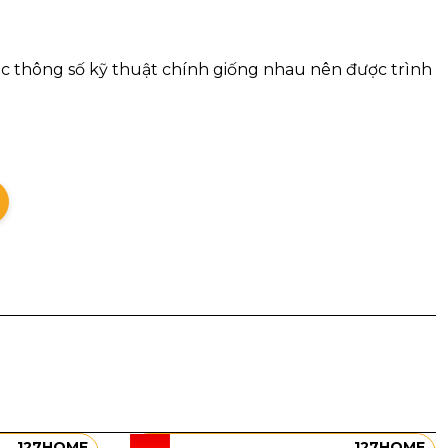
ác thông số kỹ thuật chính giống nhau nên được trình
T56 đáp ứng tốt nhu cầu làm mát cho những không
127HOME
127HOME