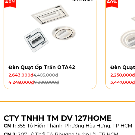
40%
40%
gian có diện
thường xuyên
trong ngày h
thông thoáng
Đèn Quạt Ốp Trần OTA42
Đèn Quạt
2,643,000
₫
4,405,000
₫
2,250,000
₫
4,248,000
₫
7,080,000
₫
3,447,000
₫
CTY TNHH TM DV 127HOME
CN 1:
355 Tô Hiến Thành, Phường Hòa Hưng, TP HCM
CN 2:
207 Lý Thái Tổ, Phường Vườn Lài, TP HCM