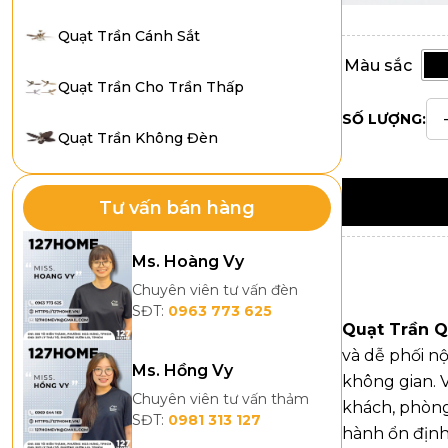
Quạt Trần Cánh Sắt
Màu sắc
Quạt Trần Cho Trần Thấp
SỐ LƯỢNG:
Quạt Trần Không Đèn
Tư vấn bán hàng
Ms. Hoàng Vy
Chuyên viên tư vấn đèn
SĐT:
0963 773 625
Quạt Trần 
và dễ phối n
Ms. Hồng Vy
không gian. 
Chuyên viên tư vấn thảm
khách, phòng
SĐT:
0981 313 127
hành ổn định