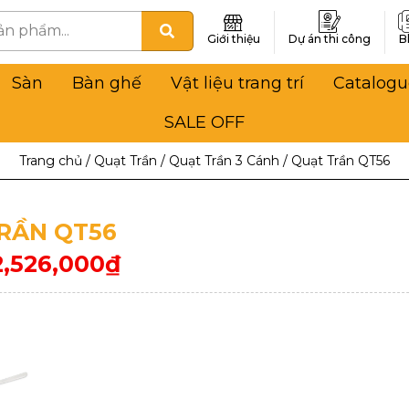
Giới thiệu
Dự án thi công
B
Sàn
Bàn ghế
Vật liệu trang trí
Catalogu
SALE OFF
Trang chủ
/
Quạt Trần
/
Quạt Trần 3 Cánh
/
Quạt Trần QT56
RẦN QT56
2,526,000
₫