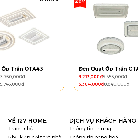
40%
 tích vừa đến rộng. Động cơ DC công suất 55W giúp quạt
 trong gia đình. Điều khiển 5 tốc độ giúp người dùng d
oặc nhu cầu sinh hoạt. Chế độ quay 2 chiều cũng hỗ tr
 và dễ chịu hơn.
 Ốp Trần OTA43
Đèn Quạt Ốp Trần OT
3,750,000
₫
3,213,000
₫
5,355,000
₫
5,745,000
₫
5,304,000
₫
8,840,000
₫
VỀ 127 HOME
DỊCH VỤ KHÁCH HÀNG
Trang chủ
Thông tin chung
Phụ kiện nội thất nhà
Thông tin hàng hoá