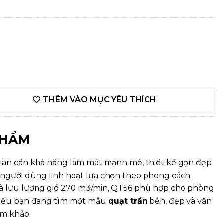
THÊM VÀO MỤC YÊU THÍCH
PHẨM
ian cần khả năng làm mát mạnh mẽ, thiết kế gọn đẹp
p người dùng linh hoạt lựa chọn theo phong cách
và lưu lượng gió 270 m3/min, QT56 phù hợp cho phòng
 Nếu bạn đang tìm một mẫu
quạt trần
bền, đẹp và vận
am khảo.