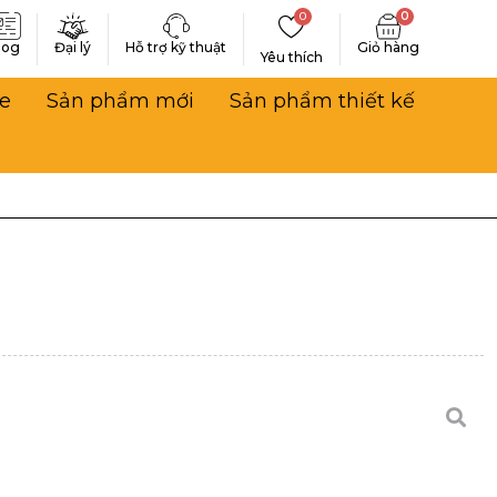
0
0
log
Đại lý
Hỗ trợ kỹ thuật
Yêu thích
e
Sản phẩm mới
Sản phẩm thiết kế