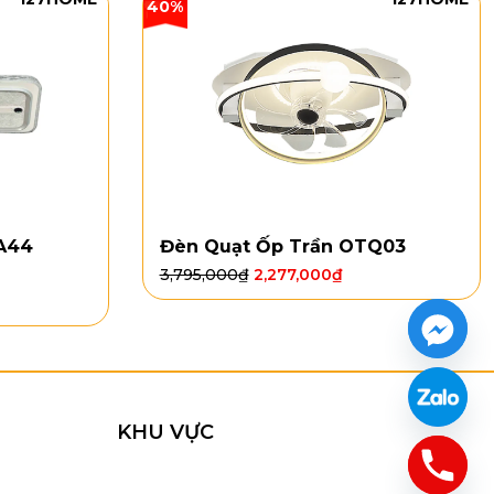
40%
 vận hành ổn định, tiết kiệm điện và phù hợp sử dụng
ễ dàng chọn mức gió phù hợp theo thời tiết, thời điểm
ợ lưu thông không khí hiệu quả, giúp căn phòng luôn
A44
Đèn Quạt Ốp Trần OTQ03
3,795,000
₫
2,277,000
₫
KHU VỰC