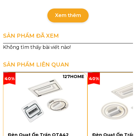
Xem thêm
SẢN PHẨM ĐÃ XEM
SẢN PHẨM LIÊN QUAN
127HOME
40%
40%
Thông số chi tiết sản phẩm
Mã sản phẩm: QT59
Đường kính: 1530 mm
Đèn Quạt Ốp Trần OTA42
Đèn Quạt Ốp Trầ
Chất liệu cánh: Gỗ