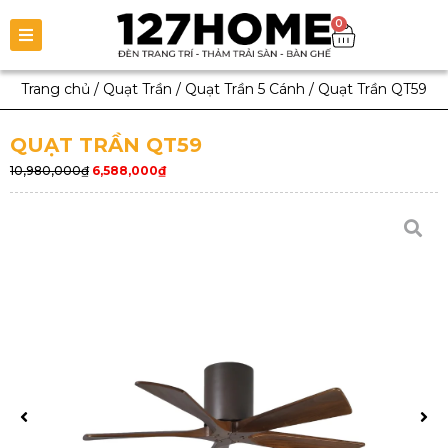
0
Trang chủ
/
Quạt Trần
/
Quạt Trần 5 Cánh
/
Quạt Trần QT59
QUẠT TRẦN QT59
10,980,000
₫
6,588,000
₫