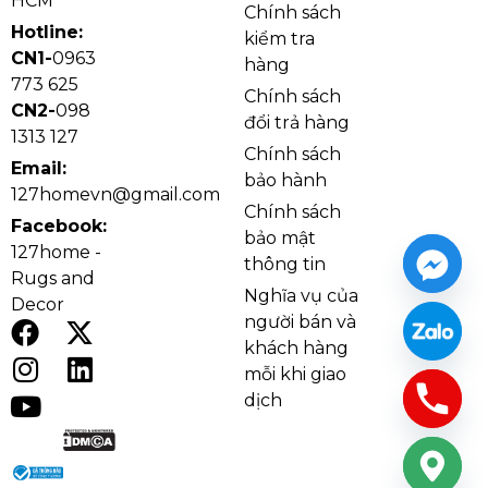
HCM
Chính sách
Hotline:
kiểm tra
CN1-
0963
hàng
773 625
Chính sách
CN2-
098
đổi trả hàng
1313 127
Chính sách
Email:
bảo hành
127homevn@gmail.com
Chính sách
Facebook:
bảo mật
127home -
thông tin
Rugs and
Nghĩa vụ của
Decor
người bán và
Ảnh thật Quạt Trần QT59 thi công tại nhà khách
khách hàng
mỗi khi giao
dịch