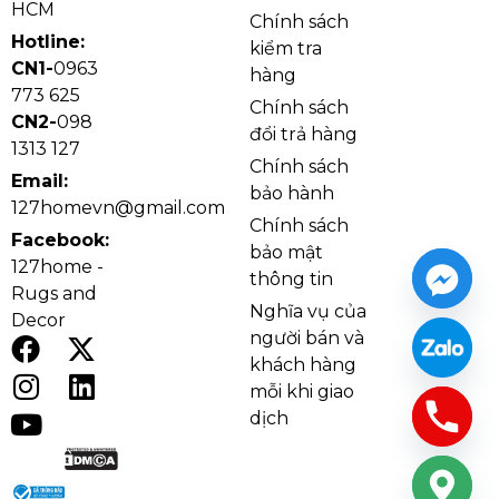
HCM
Quạt Trần QT62
có thiết kế 3 cánh dài, dáng cong
Chính sách
mềm và hơi vát nhẹ ở đầu cánh, tạo cảm giác thanh
Hotline:
kiểm tra
CN1-
0963
thoát khi lắp đặt trên trần nhà. Tông màu nâu gỗ kết
hàng
773 625
hợp thân quạt cùng màu giúp sản phẩm mang vẻ
Chính sách
CN2-
098
ấm áp, sang trọng nhưng vẫn hiện đại. Kiểu dáng
đổi trả hàng
1313 127
không đèn giúp tổng thể gọn hơn, phù hợp với
Chính sách
Email:
những không gian đã có đèn âm trần, đèn thả, đèn
bảo hành
127homevn@gmail.com
chùm hoặc hệ chiếu sáng riêng.
Chính sách
Facebook:
bảo mật
127home -
thông tin
Rugs and
Nghĩa vụ của
Decor
người bán và
khách hàng
mỗi khi giao
dịch