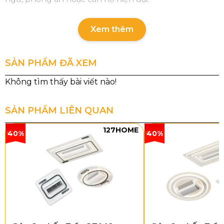
Xem thêm
SẢN PHẨM ĐÃ XEM
SẢN PHẨM LIÊN QUAN
127HOME
40%
40%
Thông số chi tiết sản phẩm
Mã sản phẩm: QT62
Đường kính: 1320 mm
Chất liệu cánh: Nhựa ABS
Điều khiển: 6 tốc độ