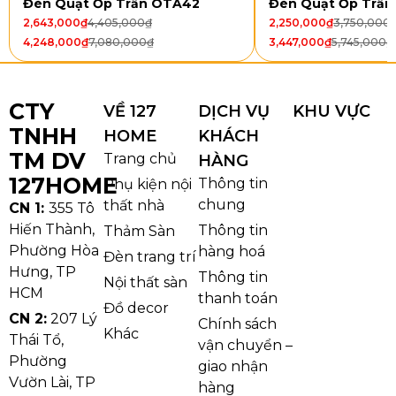
Chiều quay: 2 chiều
Đèn Quạt Ốp Trần OTA42
Đèn Quạt Ốp Trầ
2,643,000
₫
4,405,000
₫
2,250,000
₫
3,750,000
Đèn: Không
4,248,000
₫
7,080,000
₫
3,447,000
₫
5,745,000
₫
Loại động cơ: Động cơ DC
Công suất: 40W
CTY
VỀ 127
DỊCH VỤ
KHU VỰC
TNHH
HOME
KHÁCH
TM DV
Trang chủ
HÀNG
127HOME
Thông tin
Phụ kiện nội
chung
thất nhà
CN 1:
355 Tô
Hiến Thành,
Thông tin
Thảm Sàn
Phường Hòa
hàng hoá
Đèn trang trí
Hưng, TP
Thông tin
Nội thất sàn
HCM
thanh toán
Đồ decor
CN 2:
207 Lý
Chính sách
Khác
Thông số chi tiết Quạt Trần QT62
Thái Tổ,
vận chuyển –
Phường
Kiểu dáng và chất liệu
giao nhận
Vườn Lài, TP
hàng