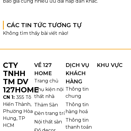
báo giá cùng nhiều ưu đãi hấp dẫn khác.
CÁC TIN TỨC TƯƠNG TỰ
CTY
VỀ 127
DỊCH VỤ
KHU VỰC
TNHH
HOME
KHÁCH
TM DV
Trang chủ
HÀNG
127HOME
Thông tin
Phụ kiện nội
chung
thất nhà
CN 1:
355 Tô
Hiến Thành,
Thông tin
Thảm Sàn
Phường Hòa
hàng hoá
Đèn trang trí
Hưng, TP
Thông tin
Nội thất sàn
HCM
thanh toán
Đồ decor