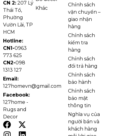
CN 2:
207 Lý
Chính sách
Khác
Thái Tổ,
vận chuyển –
Phường
giao nhận
Vườn Lài, TP
hàng
HCM
Chính sách
Hotline:
kiểm tra
CN1-
0963
hàng
773 625
Chính sách
CN2-
098
đổi trả hàng
1313 127
Chính sách
Email:
bảo hành
127homevn@gmail.com
Chính sách
Facebook:
bảo mật
127home -
thông tin
Rugs and
Nghĩa vụ của
Decor
người bán và
khách hàng