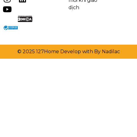
mỗi khi giao
dịch
© 2025 127Home Develop with By Nadilac