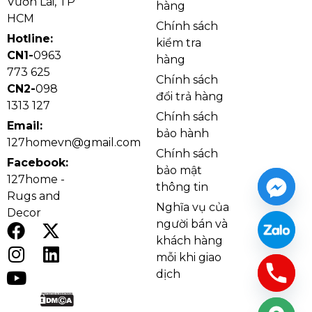
Vườn Lài, TP
hàng
HCM
Chính sách
Hotline:
kiểm tra
CN1-
0963
hàng
773 625
Chính sách
CN2-
098
đổi trả hàng
1313 127
Chính sách
Email:
bảo hành
127homevn@gmail.com
Chính sách
Chân bàn ăn CN040 chịu tải tới 500kg sử dụng bền
Facebook:
bảo mật
bỉ, không cong vênh
127home -
thông tin
Bảo quản và vệ sinh chân bàn ăn
Rugs and
Nghĩa vụ của
CN040
Decor
người bán và
khách hàng
Lau bụi định kỳ bằng khăn mềm khô/ẩm; tránh
mỗi khi giao
dung dịch tẩy rửa có tính ăn mòn.
dịch
Hạn chế kéo lê; khi di chuyển nên nhấc hai đầu
để tránh trầy xước sàn và khung.