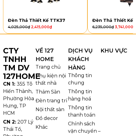
(D800 mm, E14 x 8), DC904T12 (D900 mm, E14 x 12)
và DC904T15 (D1000 mm, E14 x 15). Mỗi mẫu đều sử
Đèn Thả Thiết Kế TTK37
Đèn Thả Thiết Kế
dụng hệ thống bóng E14 gắn trên tay đèn, kết hợp
4,025,000
₫
2,415,000
₫
6,235,000
₫
3,741,000
₫
LED pha lê trong suốt, mang lại ánh sáng lan tỏa dịu
nhẹ và sang trọng.
CTY
VỀ 127
DỊCH VỤ
KHU VỰC
Phần khung đèn được gia công tỉ mỉ, tay đèn uốn
TNHH
mềm mại kết hợp lớp pha lê cao cấp giúp ánh sáng
HOME
KHÁCH
TM DV
phản chiếu đẹp mắt. Khi bật sáng, từng viên pha lê
Trang chủ
HÀNG
tạo hiệu ứng lung linh, giúp không gian thêm phần
127HOME
Thông tin
Phụ kiện nội
lộng lẫy mà không cần quá nhiều chi tiết phức tạp.
chung
thất nhà
CN 1:
355 Tô
Hiến Thành,
Thông tin
Thảm Sàn
Phường Hòa
hàng hoá
Đèn trang trí
Hưng, TP
Thông tin
Nội thất sàn
HCM
thanh toán
Đồ decor
CN 2:
207 Lý
Chính sách
Khác
Thái Tổ,
vận chuyển –