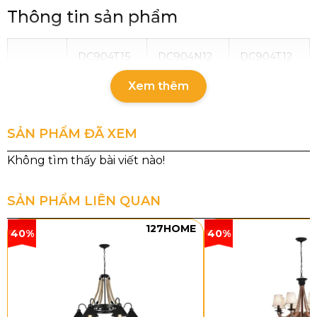
Thông tin sản phẩm
DC904T15
DC904N12
DC904T12
Xem thêm
Kích
Ø1100
L1200
Ø
900
thước
SẢN PHẨM ĐÃ XEM
Đèn
E14 x
E14 x 12 –
E14 x (8+4)
(10+5) –
TRÊN TAY
– TRÊN TAY
TRÊN TAY
SẢN PHẨM LIÊN QUAN
Chất
LED – LỚP
LED – LỚP
LED – LỚP
liệu
PHA LÊ
PHA LÊ
PHA LÊ
127HOME
40%
40%
Kiểu dáng và chất liệu
Đèn Chùm Pha Lê DC904
gồm nhiều kích thước để
lựa chọn: DC904T6 (D700 mm, E14 x 6), DC904T8