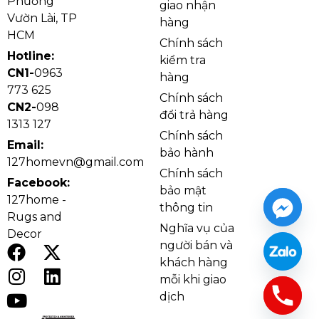
Phường
giao nhận
Vườn Lài, TP
hàng
HCM
Chính sách
Hotline:
kiểm tra
CN1-
0963
hàng
773 625
Chính sách
CN2-
098
đổi trả hàng
1313 127
Chính sách
Email:
bảo hành
127homevn@gmail.com
Chính sách
Facebook:
bảo mật
127home -
thông tin
Rugs and
Nghĩa vụ của
Decor
người bán và
khách hàng
mỗi khi giao
Ảnh cận Đèn Chùm Pha Lê DC904
dịch