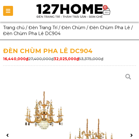
0
Trang chủ
/
Đèn Trang Trí
/
Đèn Chùm
/
Đèn Chùm Pha Lê
/
Đèn Chùm Pha Lê DC904
ĐÈN CHÙM PHA LÊ DC904
16,440,000
₫
27,400,000
₫
32,025,000
₫
53,375,000
₫