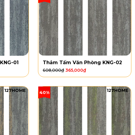
KNG-01
Thảm Tấm Văn Phòng KNG-02
608,000
₫
365,000
₫
127HOME
127HOME
40%