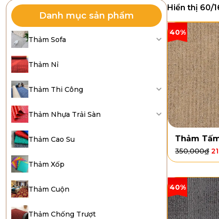
Hiển thị 60/
Danh mục sản phẩm
40%
Thảm Sofa
Thảm Nỉ
Thảm Thi Công
Thảm Nhựa Trải Sàn
Thảm Tấm
Thảm Cao Su
350,000
₫
2
Thảm Xốp
40%
Thảm Cuộn
Thảm Chống Trượt