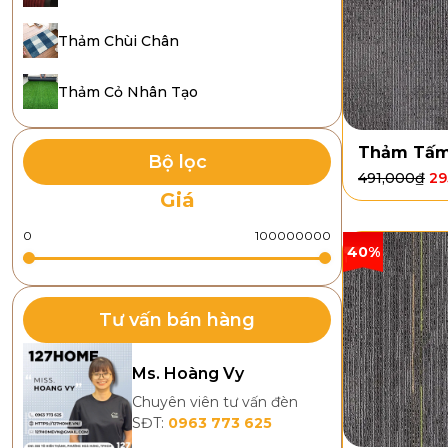
Thảm Chùi Chân
Thảm Cỏ Nhân Tạo
Thảm Tấm
Bộ lọc
491,000
₫
29
Giá
40%
Tư vấn bán hàng
Ms. Hoàng Vy
Chuyên viên tư vấn đèn
SĐT:
0963 773 625