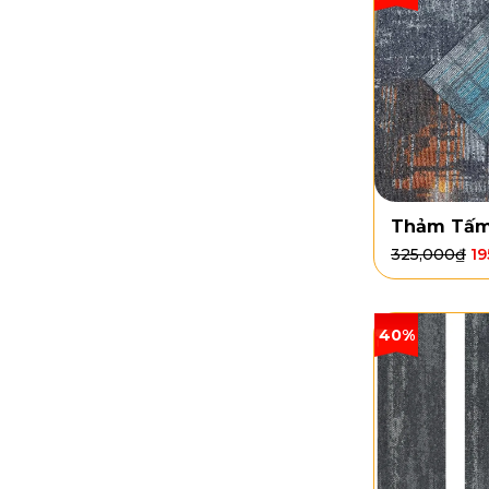
Thảm Tấm
325,000
₫
19
40%