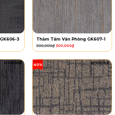
 GK606-3
Thảm Tấm Văn Phòng GK607-1
500,000
₫
300,000
₫
127HOME
127HOME
40%