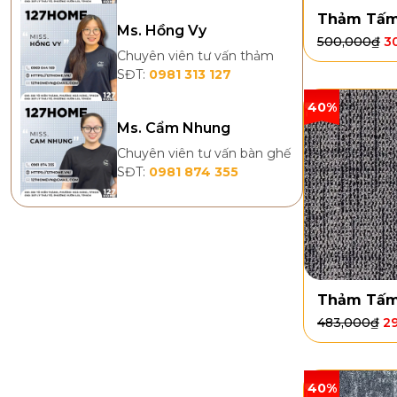
Thảm Tấm
Ms. Hồng Vy
500,000
₫
3
Chuyên viên tư vấn thảm
SĐT:
0981 313 127
40%
Ms. Cẩm Nhung
Chuyên viên tư vấn bàn ghế
SĐT:
0981 874 355
Thảm Tấm
483,000
₫
2
40%