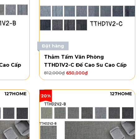
Đặt hàng
Thảm Tấm Văn Phòng
Cao Cấp
TTHD1V2-C Đế Cao Su Cao Cấp
812,000
₫
650,000
₫
127HOME
127HOME
20%