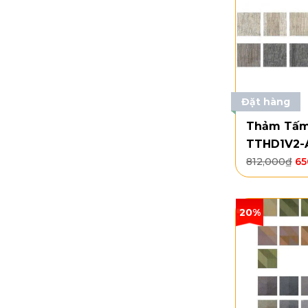
Đặt hàng
Thảm Tấm
TTHD1V2-A
812,000
₫
65
20%