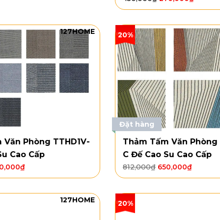
127HOME
20%
Đặt hàng
 Văn Phòng TTHD1V-
Thảm Tấm Văn Phòng
Su Cao Cấp
C Đế Cao Su Cao Cấp
0,000
₫
812,000
₫
650,000
₫
127HOME
20%