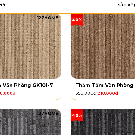
164
Sắp xế
127HOME
40%
 Văn Phòng GK101-7
Thảm Tấm Văn Phòng 
10,000
₫
350,000
₫
210,000
₫
127HOME
40%