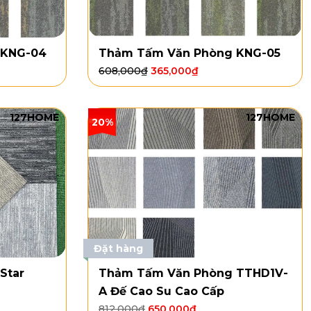
 KNG-04
Thảm Tấm Văn Phòng KNG-05
608,000
₫
365,000
₫
127HOME
127HOME
20%
Đặt hàng
Star
Thảm Tấm Văn Phòng TTHD1V-
A Đế Cao Su Cao Cấp
812,000
₫
650,000
₫