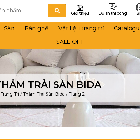
Giới thiệu
Dự án thi công
B
Sàn
Bàn ghế
Vật liệu trang trí
Catalogu
SALE OFF
THẢM TRẢI SÀN BIDA
Trang Trí
/
Thảm Trải Sàn Bida
/
Trang 2