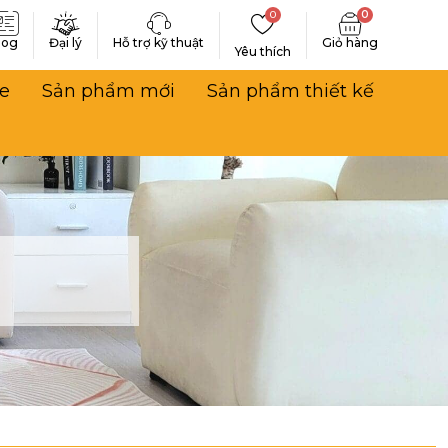
0
0
log
Đại lý
Hỗ trợ kỹ thuật
Yêu thích
e
Sản phẩm mới
Sản phẩm thiết kế