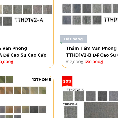
Đặt hàng
 Văn Phòng
Thảm Tấm Văn Phòng
 Đế Cao Su Cao Cấp
TTHD1V2-B Đế Cao Su 
0,000
₫
812,000
₫
650,000
₫
127HOME
20%