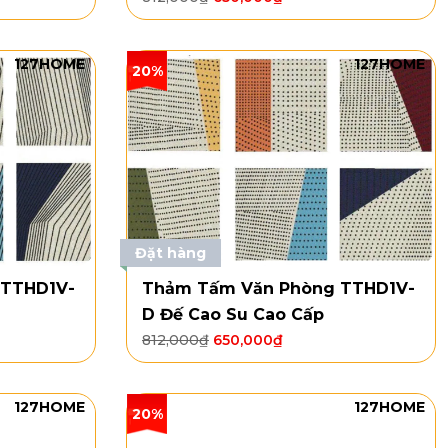
127HOME
127HOME
20%
Đặt hàng
 TTHD1V-
Thảm Tấm Văn Phòng TTHD1V-
D Đế Cao Su Cao Cấp
812,000
₫
650,000
₫
127HOME
127HOME
20%