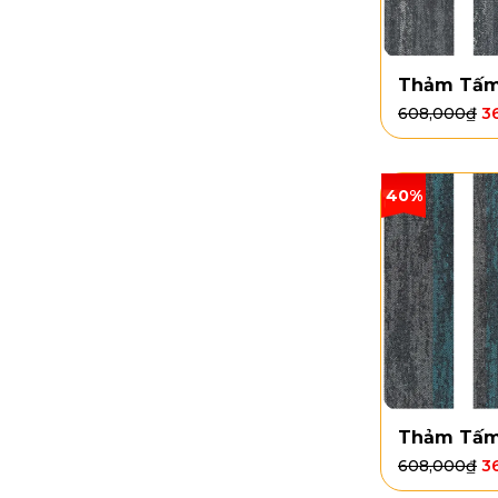
Thảm Tấm
608,000
₫
3
40%
Thảm Tấm
608,000
₫
3