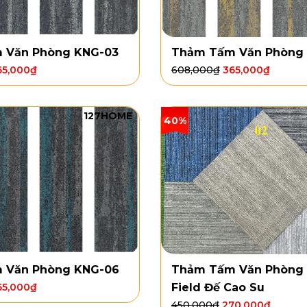
 Văn Phòng KNG-03
Thảm Tấm Văn Phòng
65,000
₫
608,000
₫
365,000
₫
127HOME
40%
 Văn Phòng KNG-06
Thảm Tấm Văn Phòng 
65,000
₫
Field Đế Cao Su
450,000
₫
270,000
₫