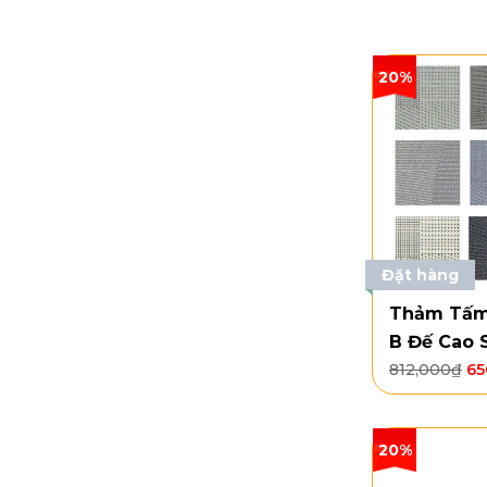
20%
Đặt hàng
Thảm Tấm
B Đế Cao 
812,000
₫
65
20%