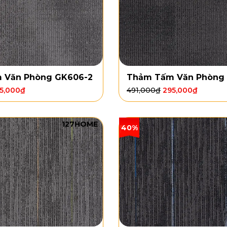
 Văn Phòng GK606-2
Thảm Tấm Văn Phòng
5,000
₫
491,000
₫
295,000
₫
127HOME
40%