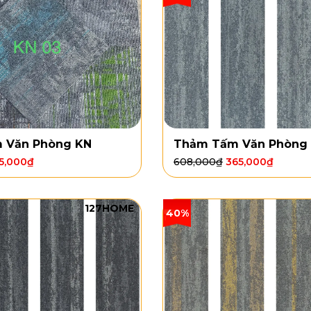
 Văn Phòng KN
Thảm Tấm Văn Phòng 
5,000
₫
608,000
₫
365,000
₫
127HOME
40%