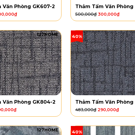
 Văn Phòng GK607-2
Thảm Tấm Văn Phòng
00,000
₫
500,000
₫
300,000
₫
127HOME
40%
 Văn Phòng GK804-2
Thảm Tấm Văn Phòng
90,000
₫
483,000
₫
290,000
₫
127HOME
40%