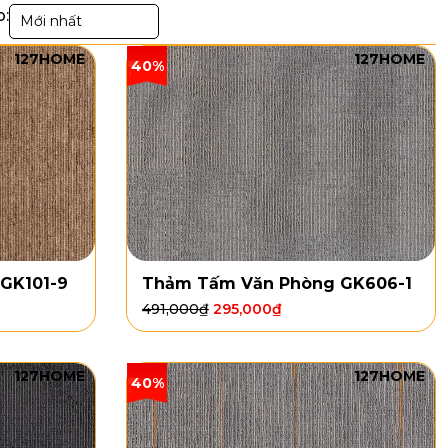
p:
Mới nhất
127HOME
127HOME
40%
GK101-9
Thảm Tấm Văn Phòng GK606-1
491,000
₫
295,000
₫
127HOME
127HOME
40%