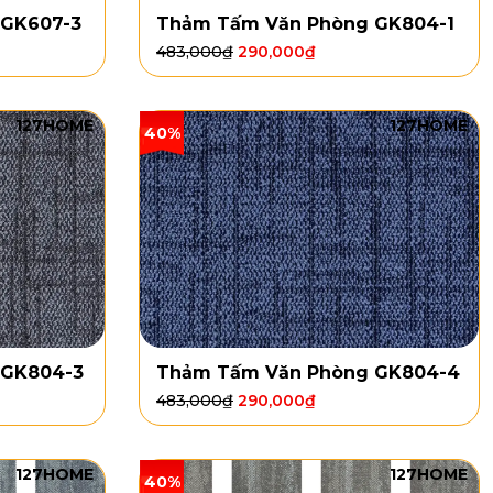
 GK607-3
Thảm Tấm Văn Phòng GK804-1
483,000
₫
290,000
₫
127HOME
127HOME
40%
 GK804-3
Thảm Tấm Văn Phòng GK804-4
483,000
₫
290,000
₫
127HOME
127HOME
40%