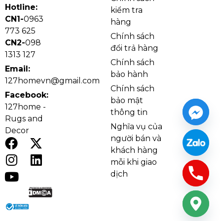
Hotline:
kiểm tra
CN1-
0963
hàng
773 625
Chính sách
CN2-
098
đổi trả hàng
1313 127
Chính sách
Email:
bảo hành
127homevn@gmail.com
Chính sách
Facebook:
bảo mật
127home -
thông tin
Rugs and
Nghĩa vụ của
Decor
người bán và
khách hàng
mỗi khi giao
dịch