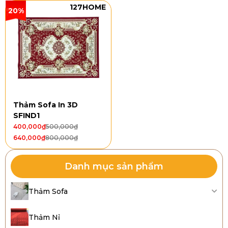
127HOME
20%
Thảm Sofa In 3D
SFIND1
400,000
₫
500,000
₫
640,000
₫
800,000
₫
Danh mục sản phẩm
Thảm Sofa
Thảm Nỉ