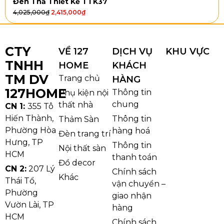
Đèn Thả Thiết Kế TTK37
4,025,000
₫
2,415,000
₫
CTY
VỀ 127
DỊCH VỤ
KHU VỰC
TNHH
HOME
KHÁCH
TM DV
Trang chủ
HÀNG
127HOME
Thông tin
Phụ kiện nội
chung
thất nhà
CN 1:
355 Tô
Hiến Thành,
Thông tin
Thảm Sàn
Phường Hòa
hàng hoá
Đèn trang trí
Hưng, TP
Thông tin
Nội thất sàn
HCM
thanh toán
Đồ decor
CN 2:
207 Lý
Chính sách
Khác
Thái Tổ,
vận chuyển –
Phường
giao nhận
Vườn Lài, TP
hàng
HCM
Chính sách