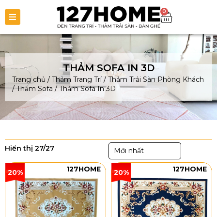
0
THẢM SOFA IN 3D
Trang chủ
/
Thảm Trang Trí
/
Thảm Trải Sàn Phòng Khách
/
Thảm Sofa
/
Thảm Sofa In 3D
Hiển thị 27/27
Mới nhất
127HOME
127HOME
20%
20%