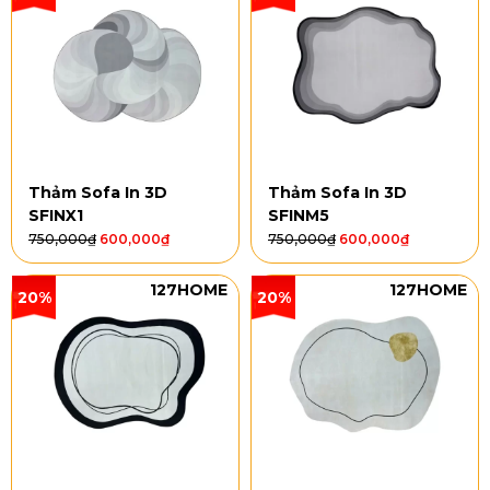
Thảm Sofa In 3D
Thảm Sofa In 3D
SFINX1
SFINM5
750,000
₫
600,000
₫
750,000
₫
600,000
₫
127HOME
127HOME
20%
20%