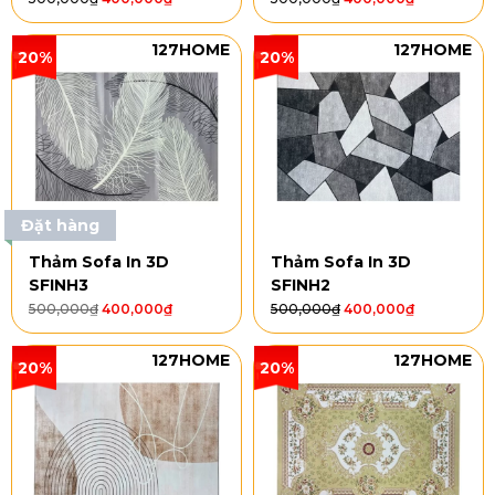
127HOME
127HOME
20%
20%
Đặt hàng
Thảm Sofa In 3D
Thảm Sofa In 3D
SFINH3
SFINH2
500,000
₫
400,000
₫
500,000
₫
400,000
₫
127HOME
127HOME
20%
20%