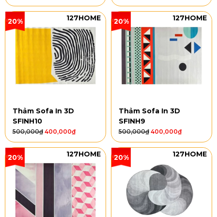
127HOME
127HOME
20%
20%
Thảm Sofa In 3D
Thảm Sofa In 3D
SFINH10
SFINH9
500,000
₫
400,000
₫
500,000
₫
400,000
₫
127HOME
127HOME
20%
20%