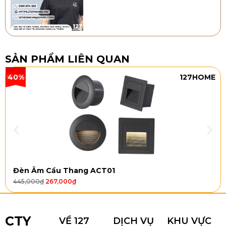
SẢN PHẨM LIÊN QUAN
40%
127HOME
Đèn Âm Cầu Thang ACT01
445,000
₫
267,000
₫
CTY
VỀ 127
DỊCH VỤ
KHU VỰC