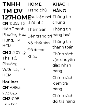
TNHH
HOME
KHÁCH
TM DV
Trang chủ
HÀNG
127HOME
Thông tin
Phụ kiện nội
chung
thất nhà
CN 1:
355 Tô
Hiến Thành,
Thông tin
Thảm Sàn
Phường Hòa
hàng hoá
Đèn trang trí
Hưng, TP
Thông tin
Nội thất sàn
HCM
thanh toán
Đồ decor
CN 2:
207 Lý
Chính sách
Khác
Thái Tổ,
vận chuyển –
Phường
giao nhận
Vườn Lài, TP
hàng
HCM
Chính sách
Hotline:
kiểm tra
CN1-
0963
hàng
773 625
Chính sách
CN2-
098
đổi trả hàng
1313 127