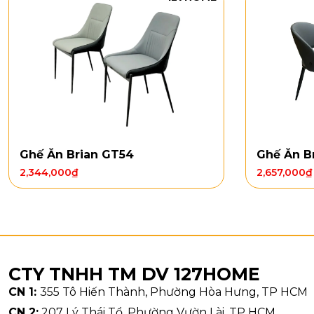
Ghế Ăn Brian GT54
Ghế Ăn B
2,344,000
₫
2,657,000
₫
Kiểu dán
CTY TNHH TM DV 127HOME
Mặt bàn BX06
CN 1:
355 Tô Hiến Thành, Phường Hòa Hưng, TP HCM
đặt trên đế b
CN 2:
207 Lý Thái Tổ, Phường Vườn Lài, TP HCM