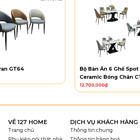
ran GT64
Bộ Bàn Ăn 6 Ghế Spot
Ceramic Bóng Chân C
12,700,000
₫
Bàn ăn thông minh BX06 với 3 phối
g & chất liệu của bàn ăn thông min
VỀ 127 HOME
DỊCH VỤ KHÁCH HÀNG
 được bo góc mềm, hai cánh cong mở rộng tạo hình độc 
Trang chủ
Thông tin chung
ản lớn giúp tổng thể vững chãi, cân đối và rất “đậm chất 
Phụ kiện nội thất nhà
Thông tin hàng hoá