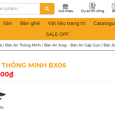
Giới thiệu
Dự án thi công
B
Sàn
Bàn ghế
Vật liệu trang trí
Catalogu
SALE OFF
ế
/
Bàn Ăn Thông Minh
/
Bàn Ăn Xoay - Bàn Ăn Gấp Gọn
/
Bàn Ă
 THÔNG MINH BX06
000
₫