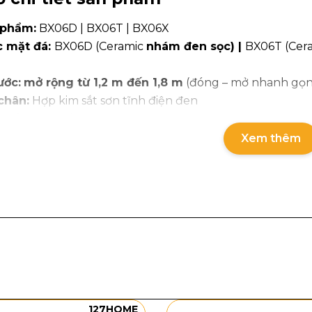
 phẩm:
BX06D | BX06T | BX06X
c mặt đá:
BX06D (Ceramic
nhám đen sọc) |
BX06T (Cer
ước:
mở rộng từ 1,2 m đến 1,8 m
(đóng – mở nhanh gọn
chân:
Hợp kim sắt sơn tĩnh điện đen
 tối đa:
500 kg
nh:
12 tháng
Xem thêm
uyển:
Giao nhanh toàn quốc – đóng thùng cẩn thận, chốn
127HOME