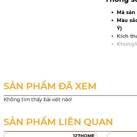
Mã sản
Màu sắ
Ý)
Kích th
Khung/
Chịu lực
Bảo hà
Vận ch
SẢN PHẨM ĐÃ XEM
SẢN PHẨM LIÊN QUAN
127HOME