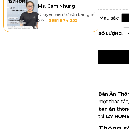
Ms. Cẩm Nhung
Chuyên viên tư vấn bàn ghế
Màu sắc
SĐT:
0981 874 355
SỐ LƯỢNG:
Bàn Ăn Thô
một thao tác
bàn ăn thô
tại
127 HOM
Thông số