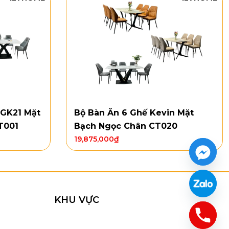
 GK21 Mặt
Bộ Bàn Ăn 6 Ghế Kevin Mặt
T001
Bạch Ngọc Chân CT020
19,875,000
₫
 màu BX06D/BX06T/BX06X
h BX06
KHU VỰC
đáo và tăng diện tích sử dụng tức thì. Chân chữ X
hiện đại”.