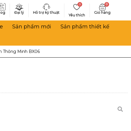
0
0
log
Đại lý
Hỗ trợ kỹ thuật
Yêu thích
e
Sản phẩm mới
Sản phẩm thiết kế
n Thông Minh BX06