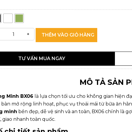
THÊM VÀO GIỎ HÀNG
TƯ VẤN MUA NGAY
MÔ TẢ SẢN 
ng Minh BX06
là lựa chọn tối ưu cho không gian hiện đại
, bàn mở rộng linh hoạt, phục vụ thoải mái từ bữa ăn h
ng minh
bền đẹp, dễ vệ sinh và an toàn, BX06 chính là 
E
, giao nhanh toàn quốc.
 chi tiết sản phẩm