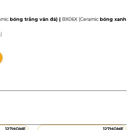
amic
bóng trắng vân đá) |
BX06X (Ceramic
bóng xanh
)
g trầy xước, bể vỡ
127HOME
127HOME