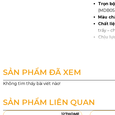
Trọn
bộ
(MDB05-
Màu ch
Chất liệ
trầy – c
Chịu lực
Bảo hà
Giao nh
SẢN PHẨM ĐÃ XEM
SẢN PHẨM LIÊN QUAN
127HOME