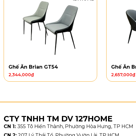
Ghế Ăn Brian GT54
Ghế Ăn B
2,344,000
₫
2,657,000
₫
Kiểu dán
Mặt bàn chữ 
CTY TNHH TM DV 127HOME
dáng vững, m
CN 1:
355 Tô Hiến Thành, Phường Hòa Hưng, TP HCM
nhấn, ngồi êm
CN 2:
207 Lý Thái Tổ, Phường Vườn Lài, TP HCM