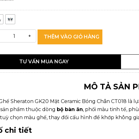
THÊM VÀO GIỎ HÀNG
TƯ VẤN MUA NGAY
MÔ TẢ SẢN 
Ghế Sheraton GK20 Mặt Ceramic Bóng Chân CT018 là lựa 
ộ sản phẩm thuộc dòng
bộ bàn ăn
, phối màu tinh tế, ph
tuỳ chọn màu ghế, thay đổi cấu hình để khớp không gia
 chi tiết