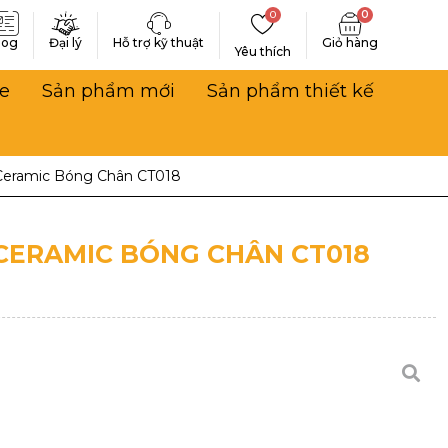
0
0
log
Đại lý
Hỗ trợ kỹ thuật
Yêu thích
e
Sản phẩm mới
Sản phẩm thiết kế
Ceramic Bóng Chân CT018
CERAMIC BÓNG CHÂN CT018