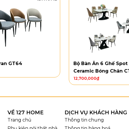
ran GT64
Bộ Bàn Ăn 6 Ghế Spot
Ceramic Bóng Chân C
12,700,000
₫
Bộ bàn ăn 4 ghế Sheraton GK20 mặt ceramic bóng chân
g & chất liệu
nhật bo góc mềm, bề mặt trắng bóng vân mây nhìn rất 
VỀ 127 HOME
DỊCH VỤ KHÁCH HÀNG
ang cảm giác hiện đại – chắc chắn. Ghế Sheraton lưng 
Trang chủ
Thông tin chung
 thoải mái.
Phụ kiện nội thất nhà
Thông tin hàng hoá