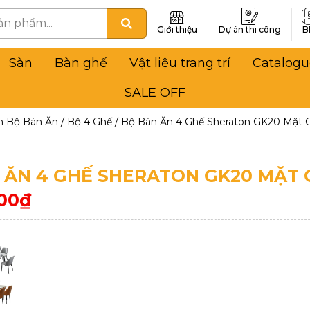
Giới thiệu
Dự án thi công
B
Sàn
Bàn ghế
Vật liệu trang trí
Catalogu
SALE OFF
n Bộ Bàn Ăn
/
Bộ 4 Ghế
/
Bộ Bàn Ăn 4 Ghế Sheraton GK20 Mặt 
 ĂN 4 GHẾ SHERATON GK20 MẶT 
000
₫