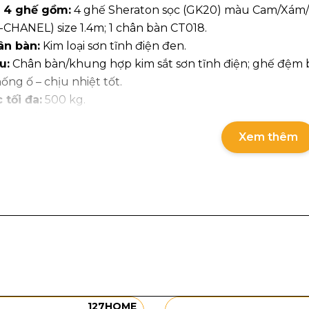
 4 ghế
gồm:
4 ghế Sheraton sọc (GK20) màu Cam/Xám/X
CHANEL) size 1.4m; 1 chân bàn CT018.
ân bàn:
Kim loại sơn tĩnh điện đen.
u:
Chân bàn/khung hợp kim sắt sơn tĩnh điện; ghế đệm b
hống ố – chịu nhiệt tốt.
 tối đa:
500 kg.
nh:
12 tháng.
anh toàn quốc, đóng gói cẩn thận.
Xem thêm
127HOME