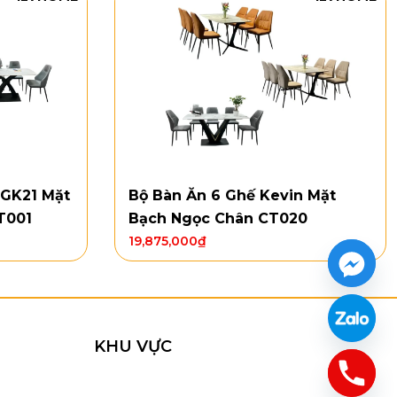
 GK21 Mặt
Bộ Bàn Ăn 6 Ghế Kevin Mặt
T001
Bạch Ngọc Chân CT020
19,875,000
₫
 CT018 với 3 phối màu xám – xanh – cam
sáng và sạch. Chân
CT018
tạo hình tam giác đối xứng,
KHU VỰC
cong ôm lưng, đường “sọc” giữa lưng ghế tạo điểm