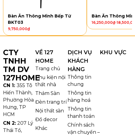
Vận chuyển:
Đóng thùng kỹ –
giao nhanh
toàn quốc
Bàn Ăn Thông Minh Bếp Từ
Bàn Ăn Thông Min
BKT03
16,250,000
₫
-
18,500,0
Kiểu dáng và Chất liệu
9,750,000
₫
Bàn chữ nhật
bo góc mềm
an toàn, bề mặt đen vân
sọc tạo chiều sâu sang trọng;
chân CT025
dáng khối
CTY
VỀ 127
DỊCH VỤ
KHU VỰC
vững chãi, cân đối tổng thể. Ghế Monet Vip
lưng rút
TNHH
HOME
KHÁCH
chỉ
, viền bo ôm cơ thể, gam cam nổi bật tạo điểm
TM DV
Trang chủ
nhấn ấm áp cho phòng ăn.
HÀNG
127HOME
Thông tin
Phụ kiện nội
Ceramic
phẳng mịn,
kháng nước – chịu nhiệt – khó
chung
thất nhà
CN 1:
355 Tô
trầy
, vệ sinh nhanh.
Khung sắt sơn tĩnh điện
chống
Hiến Thành,
Thông tin
Thảm Sàn
gỉ, bền màu.
Da PU
ghế mềm mại, đàn hồi cao, ngồi
Phường Hòa
hàng hoá
Đèn trang trí
êm và bền.
Hưng, TP
Thông tin
Nội thất sàn
HCM
Lý do nên chọn bộ bàn ăn 8 ghế
thanh toán
Đồ decor
CN 2:
207 Lý
Monet Vip GT28 mặt Ceramic đen
Chính sách
Khác
Thái Tổ,
chân CT025
vận chuyển –