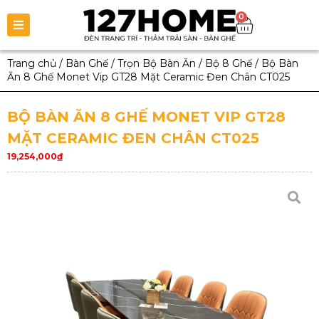
0
Trang chủ
/
Bàn Ghế
/
Trọn Bộ Bàn Ăn
/
Bộ 8 Ghế
/
Bộ Bàn
Ăn 8 Ghế Monet Vip GT28 Mặt Ceramic Đen Chân CT025
BỘ BÀN ĂN 8 GHẾ MONET VIP GT28
MẶT CERAMIC ĐEN CHÂN CT025
19,254,000
₫