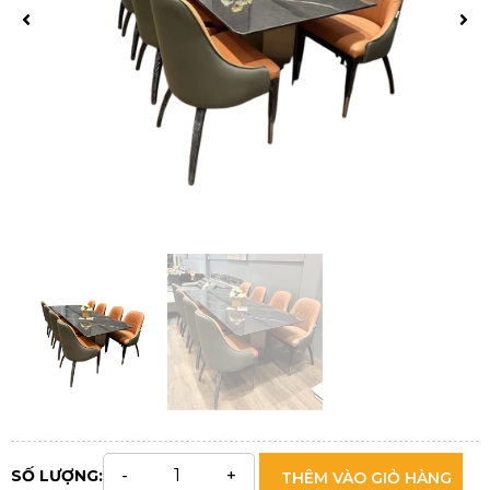
SỐ LƯỢNG:
THÊM VÀO GIỎ HÀNG