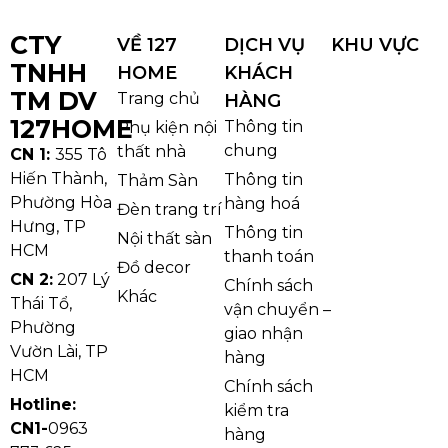
khi lắp với nhiều mẫu chân.
CTY
VỀ 127
DỊCH VỤ
KHU VỰC
Lý do nên chọn
TNHH
HOME
KHÁCH
Chống trầy – chống ố: Giữ mới lâu
, tiết kiệm
TM DV
Trang chủ
HÀNG
chi phí bảo dưỡng.
127HOME
Thông tin
Phụ kiện nội
Chịu nhiệt tốt: Đặt nồi/đĩa nóng an tâm
,
chung
thất nhà
CN 1:
355 Tô
không biến dạng màu.
Hiến Thành,
Thông tin
Thảm Sàn
Xuyên sáng độc đáo: Nâng tầm thẩm mỹ
, tạo
Phường Hòa
hàng hoá
Đèn trang trí
điểm nhấn cao cấp cho phòng ăn.
Hưng, TP
Thông tin
Nội thất sàn
Nhiều kích thước: Linh hoạt không gian
, dễ
HCM
thanh toán
Đồ decor
chọn cho bàn 4–10 chỗ.
CN 2:
207 Lý
Chính sách
Khác
Bề mặt nhẵn, chống thấm: Vệ sinh nhanh
,
Thái Tổ,
vận chuyển –
phù hợp gia đình bận rộn.
Phường
giao nhận
Vườn Lài, TP
Bảo quản và vệ sinh mặt đá bạch
hàng
HCM
ngọc MBX01-X
Chính sách
Hotline:
kiểm tra
CN1-
0963
Lau hằng ngày bằng khăn mềm ẩm; vết bẩn
hàng