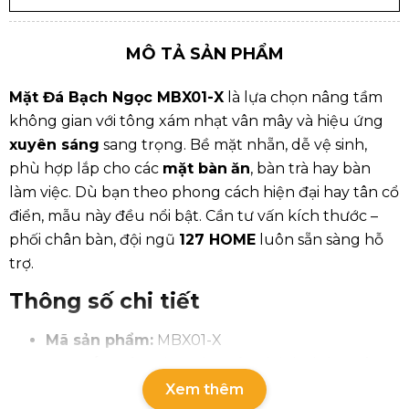
MÔ TẢ SẢN PHẨM
Mặt Đá Bạch Ngọc MBX01-X
là lựa chọn nâng tầm
không gian với tông xám nhạt vân mây và hiệu ứng
xuyên sáng
sang trọng. Bề mặt nhẵn, dễ vệ sinh,
phù hợp lắp cho các
mặt bàn
ăn
, bàn trà hay bàn
làm việc. Dù bạn theo phong cách hiện đại hay tân cổ
điển, mẫu này đều nổi bật. Cần tư vấn kích thước –
phối chân bàn, đội ngũ
127 HOME
luôn sẵn sàng hỗ
trợ.
Thông số chi tiết
Mã sản phẩm:
MBX01-X
Màu sắc:
Xám nhạt vân mây, vi tinh thể xuyên
sáng tạo hiệu ứng ánh sáng lung linh
Xem thêm