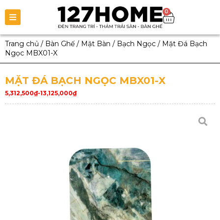
0
Trang chủ
/
Bàn Ghế
/
Mặt Bàn
/
Bạch Ngọc
/
Mặt Đá Bạch
Ngọc MBX01-X
MẶT ĐÁ BẠCH NGỌC MBX01-X
5,312,500
₫
-
13,125,000
₫