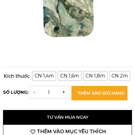
CN 1,4m
CN 1,6m
CN 1,8m
CN 2m
Kích thước
SỐ LƯỢNG:
THÊM VÀO GIỎ HÀNG
TƯ VẤN MUA NGAY
THÊM VÀO MỤC YÊU THÍCH