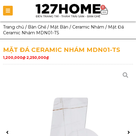
0
Trang chủ
/
Bàn Ghế
/
Mặt Bàn
/
Ceramic Nhám
/
Mặt Đá
Ceramic Nhám MDN01-TS
MẶT ĐÁ CERAMIC NHÁM MDN01-TS
1,200,000
₫
-
2,250,000
₫