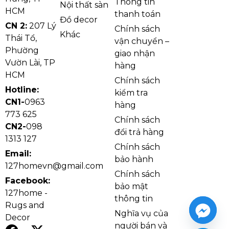
Thông tin
Nội thất sàn
nhám mịn hạn chế vết xước, giữ bàn như mới
HCM
thanh toán
Đồ decor
lâu dài.
CN 2:
207 Lý
Chính sách
Khác
Chịu nhiệt tốt:
đặt nồi ấm, đĩa nóng không lo
Thái Tổ,
vận chuyển –
hằn dấu, an tâm dùng mỗi ngày.
Phường
giao nhận
Vườn Lài, TP
Chống thấm nước:
hạn chế thấm bẩn, lau sạch
hàng
HCM
nhanh, tiết kiệm thời gian dọn dẹp.
Chính sách
Hotline:
Đa kích thước – dễ phối chân bàn:
dùng được
kiểm tra
CN1-
0963
với nhiều kiểu chân từ 1m2 đến 1m8, linh hoạt
hàng
773 625
cho căn hộ và nhà phố.
Chính sách
CN2-
098
Thẩm mỹ tinh tế:
nền trắng vân sọc giúp
đổi trả hàng
1313 127
không gian sáng và hiện đại, dễ phối ghế nhiều
Chính sách
Email:
màu.
bảo hành
127homevn@gmail.com
Chính sách
Facebook:
bảo mật
127home -
thông tin
Rugs and
Nghĩa vụ của
Decor
người bán và