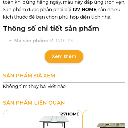
toàn khi dùng hằng ngày, mẫu này đáp ứng trọn vẹn.
Sản phẩm được phân phối bởi
127 HOME
, sẵn nhiều
kích thước để bạn chọn phù hợp diện tích nhà.
Thông số chi tiết sản phẩm
Mã sản phẩm:
MDN01-TS
Màu sắc:
Trắng vân sọc
Kích thước chữ nhật:
1200×700×12mm,
Xem thêm
1400×800×12mm, 1600×800×12mm,
1800×900×12mm
SẢN PHẨM ĐÃ XEM
Kích thước tròn:
Ø60 – Ø70 – Ø80 – Ø90 cm
(dày 12mm)
Độ bền:
Chống trầy xước, chống thấm, chịu lực
tốt
SẢN PHẨM LIÊN QUAN
Khả năng chịu nhiệt:
Đặt đồ nóng lạnh thoải
127HOME
mái
Bảo hành:
12 tháng