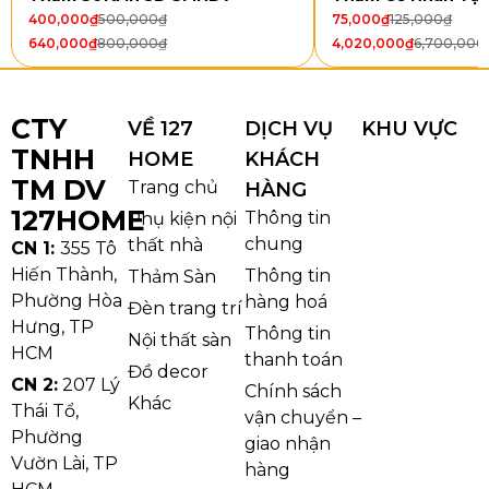
400,000
₫
500,000
₫
75,000
₫
125,000
₫
mạnh và giúp không gian trở nên ấm áp hơn.
640,000
₫
800,000
₫
4,020,000
₫
6,700,000
CTY
VỀ 127
DỊCH VỤ
KHU VỰC
TNHH
HOME
KHÁCH
TM DV
Trang chủ
HÀNG
127HOME
Thông tin
Phụ kiện nội
chung
thất nhà
CN 1:
355 Tô
Hiến Thành,
Thông tin
Thảm Sàn
Phường Hòa
hàng hoá
Đèn trang trí
Hưng, TP
Thông tin
Nội thất sàn
HCM
thanh toán
Đồ decor
CN 2:
207 Lý
Chính sách
Khác
Thái Tổ,
vận chuyển –
Phường
giao nhận
Vườn Lài, TP
hàng