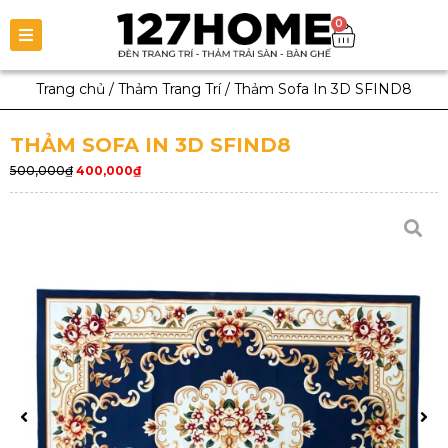
0
Trang chủ
/
Thảm Trang Trí
/
Thảm Sofa In 3D SFIND8
THẢM SOFA IN 3D SFIND8
500,000
₫
400,000
₫