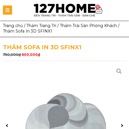
0
Trang chủ
/
Thảm Trang Trí
/
Thảm Trải Sàn Phòng Khách
/
Thảm Sofa In 3D SFINX1
THẢM SOFA IN 3D SFINX1
750,000
₫
600,000
₫