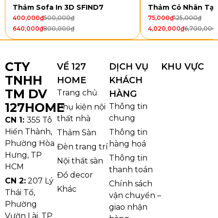
Thảm Sofa In 3D SFIND7
Thảm Cỏ Nhân Tạ
400,000
₫
500,000
₫
75,000
₫
125,000
₫
640,000
₫
800,000
₫
4,020,000
₫
6,700,000
Họa tiết mềm mại không góc cạnh giúp cân bằng
tổng thể không gian, phù hợp cho phòng khách,
CTY
phòng ngủ, phòng làm việc hoặc studio sáng tạo.
VỀ 127
DỊCH VỤ
KHU VỰC
TNHH
Thảm kết hợp đẹp với sofa kem, ghi, đen hoặc đồ nội
HOME
KHÁCH
thất gỗ sáng màu, mang đến sự hài hòa và hiện đại
TM DV
Trang chủ
HÀNG
cho bất kỳ căn phòng nào.
127HOME
Thông tin
Phụ kiện nội
chung
thất nhà
CN 1:
355 Tô
Hiến Thành,
Thông tin
Thảm Sàn
Phường Hòa
hàng hoá
Đèn trang trí
Hưng, TP
Thông tin
Nội thất sàn
HCM
thanh toán
Đồ decor
CN 2:
207 Lý
Chính sách
Khác
Thái Tổ,
vận chuyển –
Phường
giao nhận
Vườn Lài, TP