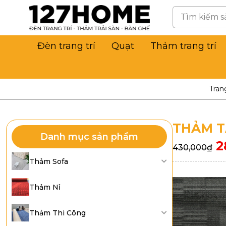
Đèn trang trí
Quạt
Thảm trang trí
Tran
THẢM T
Danh mục sản phẩm
2
430,000
₫
Thảm Sofa
Thảm Nỉ
Thảm Thi Công