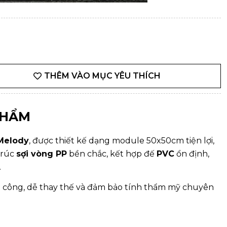
THÊM VÀO MỤC YÊU THÍCH
PHẨM
Melody
, được thiết kế dạng module 50x50cm tiện lợi,
trúc
sợi vòng PP
bền chắc, kết hợp đế
PVC
ổn định,
.
thi công, dễ thay thế và đảm bảo tính thẩm mỹ chuyên