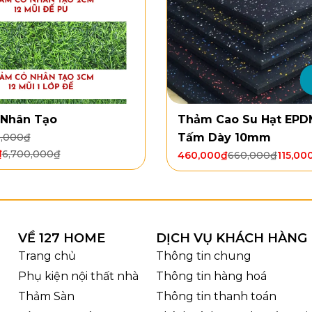
Nhân Tạo
Thảm Cao Su Hạt EP
5,000
₫
Tấm Dày 10mm
₫
6,700,000
₫
460,000
₫
660,000
₫
115,00
VỀ 127 HOME
DỊCH VỤ KHÁCH HÀNG
Trang chủ
Thông tin chung
Phụ kiện nội thất nhà
Thông tin hàng hoá
Thảm Sàn
Thông tin thanh toán