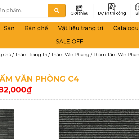
Giới thiệu
Dự án thi công
B
Sàn
Bàn ghế
Vật liệu trang trí
Catalogu
SALE OFF
g chủ
/
Thảm Trang Trí
/
Thảm Văn Phòng
/
Thảm Tấm Văn Phòn
ẤM VĂN PHÒNG C4
82,000
₫