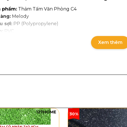
n phẩm:
Thảm Tấm Văn Phòng C4
àng:
Melody
u sợi:
PP (Polypropylene)
m:
PVC
 sợi:
Sợi vòng
Xem thêm
 dày:
6mm
ượng:
1025g/tấm
ước:
50cm x 50cm
127HOME
30%