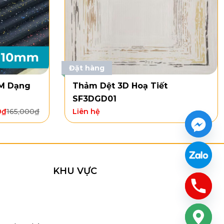
Đặt hàng
DM Dạng
Thảm Dệt 3D Hoạ Tiết
SF3DGD01
0
₫
165,000
₫
Liên hệ
KHU VỰC