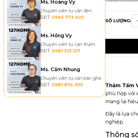
Ms. Hoàng Vy
Chuyên viên tư vấn đèn
SĐT:
0963 773 625
SỐ LƯỢNG:
Ms. Hồng Vy
Chuyên viên tư vấn thảm
SĐT:
0981 313 127
Ms. Cẩm Nhung
Chuyên viên tư vấn bàn ghế
SĐT:
0981 874 355
Thảm Tấm V
phù hợp với 
mang lại hiệu
Đây là lựa c
nghiệp.
Thông s