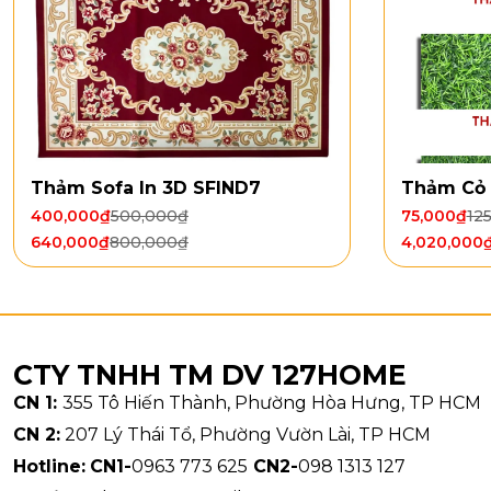
Thảm Sofa In 3D SFIND7
Thảm Cỏ 
400,000
₫
500,000
₫
75,000
₫
12
640,000
₫
800,000
₫
4,020,000
CTY TNHH TM DV 127HOME
CN 1:
355 Tô Hiến Thành, Phường Hòa Hưng, TP HCM
CN 2:
207 Lý Thái Tổ, Phường Vườn Lài, TP HCM
Hotline:
CN1-
0963 773 625
CN2-
098 1313 127