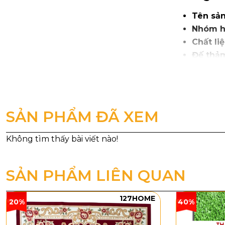
Tên sả
Nhóm h
Chất liệ
Đế thả
Cấu trúc
Tổng độ
Trọng l
Kích th
SẢN PHẨM ĐÃ XEM
SẢN PHẨM LIÊN QUAN
127HOME
20%
40%