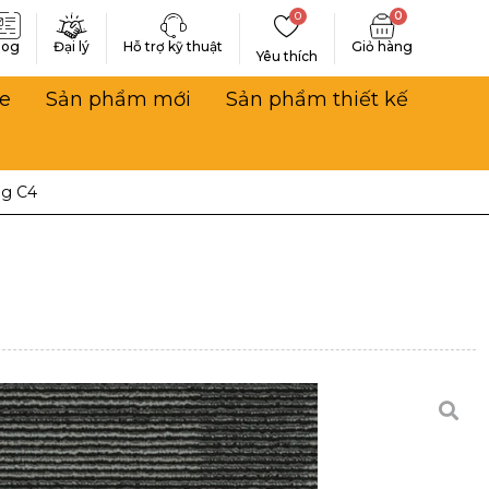
0
0
log
Đại lý
Hỗ trợ kỹ thuật
Yêu thích
e
Sản phẩm mới
Sản phẩm thiết kế
g C4