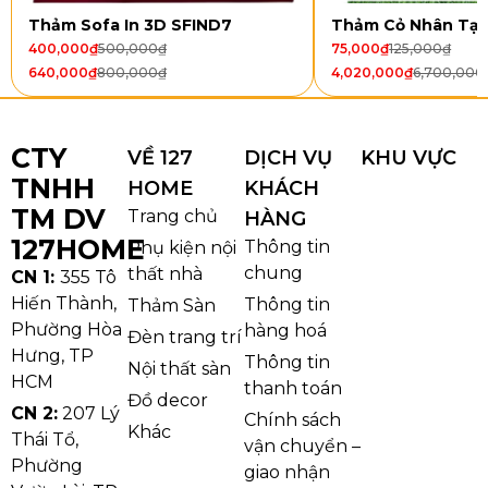
Thảm Sofa In 3D SFIND7
Thảm Cỏ Nhân Tạ
400,000
₫
500,000
₫
75,000
₫
125,000
₫
640,000
₫
800,000
₫
4,020,000
₫
6,700,000
CTY
VỀ 127
DỊCH VỤ
KHU VỰC
TNHH
HOME
KHÁCH
Thảm Tấm Văn Phòng GK101-3
TM DV
Trang chủ
HÀNG
Ưu điểm nổi bật của Thảm Tấm Văn
127HOME
Thông tin
Phụ kiện nội
Phòng GK101-3
chung
thất nhà
CN 1:
355 Tô
Hiến Thành,
Thông tin
Thảm Sàn
Thiết kế hiện đại, dễ ứng dụng
Phường Hòa
hàng hoá
Đèn trang trí
Hưng, TP
Thảm sở hữu kiểu dáng tối giản cùng gam màu
Thông tin
Nội thất sàn
HCM
trung tính, dễ dàng kết hợp với nhiều phong cách
thanh toán
Đồ decor
CN 2:
207 Lý
nội thất văn phòng khác nhau. Sản phẩm giúp
Chính sách
Khác
Thái Tổ,
không gian làm việc trở nên chuyên nghiệp, gọn
vận chuyển –
Phường
gàng và đồng bộ hơn.
giao nhận