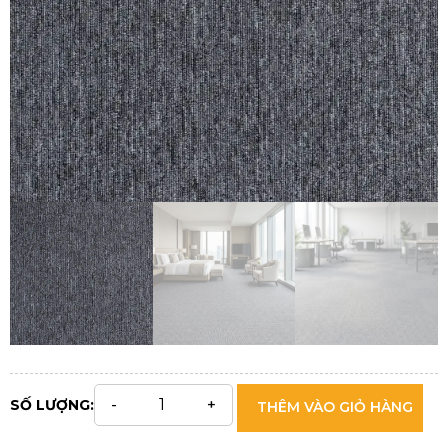
SỐ LƯỢNG:
THÊM VÀO GIỎ HÀNG