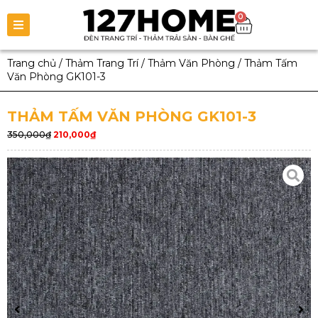
0
Trang chủ
/
Thảm Trang Trí
/
Thảm Văn Phòng
/
Thảm Tấm
Văn Phòng GK101-3
THẢM TẤM VĂN PHÒNG GK101-3
350,000
₫
210,000
₫