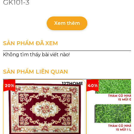
GK101-3
Tên sản phẩm:
Thảm Tấm Văn Phòng GK101-3
Chất liệu sợi:
Polypropylen
Xem thêm
Đế thảm:
PVC
Cấu trúc sợi:
Sợi vòng
SẢN PHẨM ĐÃ XEM
Tổng độ dày:
5mm
Quy cách:
50cm x 50cm
SẢN PHẨM LIÊN QUAN
127HOME
20%
40%