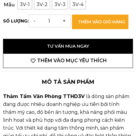
3V-1
3V-2
3V-3
3V-4
Mẫu
SỐ LƯỢNG:
THÊM VÀO GIỎ HÀNG
TƯ VẤN MUA NGAY
THÊM VÀO MỤC YÊU THÍCH
MÔ TẢ SẢN PHẨM
Thảm Tấm Văn Phòng TTHD3V
là dòng sản phẩm
đang được nhiều doanh nghiệp ưu tiên bởi tính
thẩm mỹ cao, độ bền ấn tượng, khả năng phối màu
linh hoạt và phù hợp với đa dạng phong cách kiến
trúc. Với thiết kế dạng tấm thông minh, sản phẩm
giúp tối ưu chi phí, dễ thi công và đặc biệt thân thiện