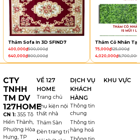
cấp.
Các doanh nghiệp ứng dụng sản phẩm như một giải
pháp
thảm văn phòng
,
thảm sàn văn phòng
,
thảm
trải sàn văn phòng
,
thảm lót sàn văn phòng
để tối
Thảm Sofa In 3D SFIND7
Thảm Cỏ Nhân Tạ
ưu hóa không gian làm việc, đồng thời nâng cao tính
400,000
₫
500,000
₫
75,000
₫
125,000
₫
thẩm mỹ chuyên nghiệp.
640,000
₫
800,000
₫
4,020,000
₫
6,700,000
CTY
VỀ 127
DỊCH VỤ
KHU VỰC
TNHH
HOME
KHÁCH
TM DV
Trang chủ
HÀNG
127HOME
Thông tin
Phụ kiện nội
chung
thất nhà
CN 1:
355 Tô
Hiến Thành,
Thông tin
Thảm Sàn
Phường Hòa
hàng hoá
Đèn trang trí
Hưng, TP
Thông tin