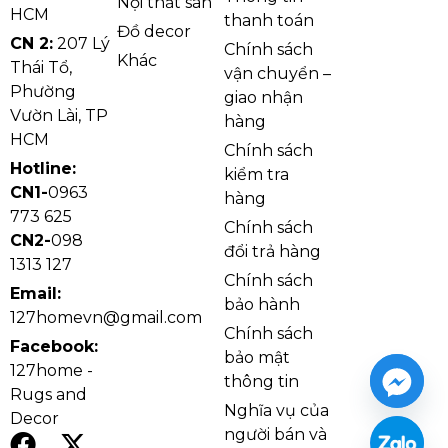
Nội thất sàn
HCM
thanh toán
Đồ decor
CN 2:
207 Lý
Chính sách
Khác
Thái Tổ,
vận chuyển –
Phường
giao nhận
Vườn Lài, TP
hàng
HCM
Chính sách
Hotline:
kiểm tra
Tổng Hợp Thảm Tấm Văn Phòng TTHD3V
CN1-
0963
hàng
THÔNG SỐ SẢN PHẨM
773 625
Chính sách
CN2-
098
đổi trả hàng
Thảm Tấm Văn Phòng TTHD3V:
1313 127
Chính sách
• Mã sản phẩm: TTHD3V
Email:
bảo hành
• Kích thước tiêu chuẩn: 50cm x 50cm
127homevn@gmail.com
Chính sách
• Độ dày sản phẩm: ~5mm
Facebook:
bảo mật
• Chất liệu: Sợi PP / Nylon cao cấp
127home -
thông tin
• Đế thảm: Đế PVC / Đế Cao Su Cao Cấp
Rugs and
Nghĩa vụ của
• Màu sắc: Xám – Ghi – Đen – … (nhiều tùy chọn)
Decor
người bán và
• Quy cách: Thảm dạng tấm