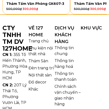
Thảm Tấm Văn Phòng GK607-3
Thảm Tấm Văn Ph
500,000
₫
300,000
₫
500,000
₫
300,000
₫
CTY
VỀ 127
DỊCH VỤ
KHU VỰC
TNHH
HOME
KHÁCH
TM DV
Trang chủ
HÀNG
127HOME
Thông tin
Phụ kiện nội
chung
thất nhà
CN 1:
355 Tô
Hiến Thành,
Thông tin
Thảm Sàn
Phường Hòa
hàng hoá
Đèn trang trí
Thảm Tấm Văn Phòng X02
Hưng, TP
Thông tin
Nội thất sàn
HCM
Ưu điểm nổi bật của Thảm Tấm Văn
thanh toán
Đồ decor
Phòng X02
CN 2:
207 Lý
Chính sách
Khác
Thái Tổ,
vận chuyển –
1. Thiết kế gọn nhẹ – thi công nhanh
Phường
giao nhận
chóng
Vườn Lài, TP
hàng
HCM