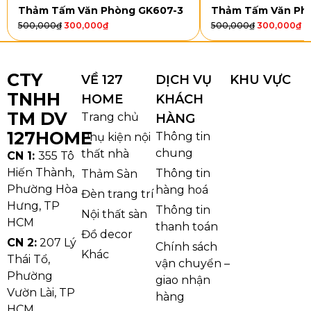
Thảm Tấm Văn Phòng GK607-3
Thảm Tấm Văn Ph
500,000
₫
300,000
₫
500,000
₫
300,000
₫
CTY
VỀ 127
DỊCH VỤ
KHU VỰC
TNHH
HOME
KHÁCH
TM DV
Trang chủ
HÀNG
127HOME
Thông tin
Phụ kiện nội
chung
thất nhà
CN 1:
355 Tô
Hiến Thành,
Thông tin
Thảm Sàn
Phường Hòa
hàng hoá
Đèn trang trí
Thảm Tấm Văn Phòng X09
Hưng, TP
Thông tin
Nội thất sàn
HCM
Ưu điểm nổi bật của Thảm Tấm Văn
thanh toán
Đồ decor
Phòng X09
CN 2:
207 Lý
Chính sách
Khác
Thái Tổ,
vận chuyển –
1. Thiết kế gọn nhẹ – thi công nhanh
Phường
giao nhận
chóng
Vườn Lài, TP
hàng
HCM