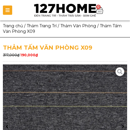
0
Trang chủ
/
Thảm Trang Trí
/
Thảm Văn Phòng
/
Thảm Tấm
Văn Phòng X09
THẢM TẤM VĂN PHÒNG X09
317,000
₫
190,000
₫