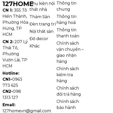
127HOME
Thông tin
Phụ kiện nội
chung
thất nhà
CN 1:
355 Tô
Hiến Thành,
Thông tin
Thảm Sàn
Phường Hòa
hàng hoá
Đèn trang trí
Hưng, TP
Thông tin
Nội thất sàn
HCM
thanh toán
Đồ decor
CN 2:
207 Lý
Chính sách
Khác
Thái Tổ,
vận chuyển –
Phường
giao nhận
Thảm trải sàn xốp hoạt hình là dòng sản phẩm đặc
Vườn Lài, TP
hàng
biệt của 127 HOME, với chất liệu xốp mềm êm ái, mặt
HCM
Chính sách
thảm giả da, chất thảm nặng tay, độ dày vừa phải,
Hotline:
kiểm tra
giúp hạn chế tình trạng trơn trượt, xô lệch khi sử
CN1-
0963
hàng
773 625
dụng. Ngoài ra, thảm trải xốp hoạt hình được trang
Chính sách
CN2-
098
trí hoạt tiết trẻ trung, vui tươi, thích hợp với những
đổi trả hàng
1313 127
khu vui chơi, phòng trẻ em, trường học,…giúp không
Chính sách
Email:
gian thêm phần màu sắc, đáng yêu.
bảo hành
127homevn@gmail.com