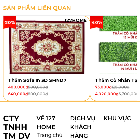
KÍCH THƯỚC
1,2m x 1,2m( hình tròn) 1,2m
SẢN PHẨM LIÊN QUAN
x1,6m (hình chữ nhật)
127HOME
20%
40%
HẠN SỬ DỤNG
1 – 2 năm
XUẤT XỨ
China
Thảm Sofa In 3D SFIND7
Thảm Cỏ Nhân Tạ
400,000
₫
500,000
₫
75,000
₫
125,000
₫
640,000
₫
800,000
₫
4,020,000
₫
6,700,000
CTY
VỀ 127
DỊCH VỤ
KHU VỰC
TNHH
HOME
KHÁCH
TM DV
Trang chủ
HÀNG