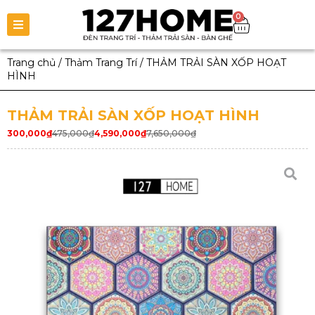
0
Trang chủ
/
Thảm Trang Trí
/
THẢM TRẢI SÀN XỐP HOẠT
HÌNH
THẢM TRẢI SÀN XỐP HOẠT HÌNH
300,000
₫
475,000
₫
4,590,000
₫
7,650,000
₫