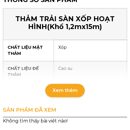
THẢM TRẢI SÀN XỐP HOẠT
HÌNH(Khổ 1,2mx15m)
CHẤT LIỆU MẶT
Xốp
THẢM
CHẤT LIỆU ĐẾ
Cao su
THẢM
KIỂU DÁNG
Hình tròn, hình chữ nhật
Xem thêm
TRỌNG LƯỢNG
2100g/m2
SẢN PHẨM ĐÃ XEM
ĐỘ DÀY THẢM
~5mm