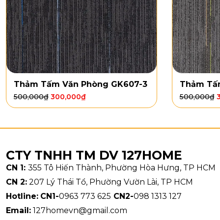
Thảm Tấm Văn Phòng GK607-3
Thảm Tấ
500,000
₫
300,000
₫
500,000
₫
CTY TNHH TM DV 127HOME
CN 1:
355 Tô Hiến Thành, Phường Hòa Hưng, TP HCM
CN 2:
207 Lý Thái Tổ, Phường Vườn Lài, TP HCM
Hotline:
CN1-
0963 773 625
CN2-
098 1313 127
Email:
127homevn@gmail.com