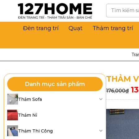
Đèn trang trí
Quạt
Thảm trang trí
Tra
THẢM V
Danh mục sản phẩm
1
176,000
₫
Thảm Sofa
Thảm Nỉ
Thảm Thi Công