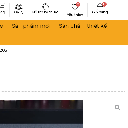
0
0
log
Đại lý
Hỗ trợ kỹ thuật
Yêu thích
e
Sản phẩm mới
Sản phẩm thiết kế
205