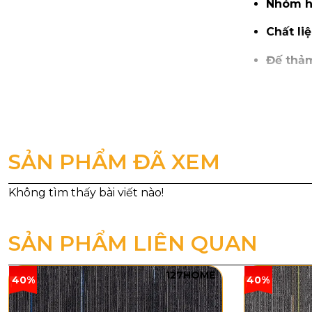
Nhóm h
Chất liệ
Đế thả
Cấu trúc
Tổng độ
Tổng tr
SẢN PHẨM ĐÃ XEM
Khổ th
SẢN PHẨM LIÊN QUAN
127HOME
40%
40%