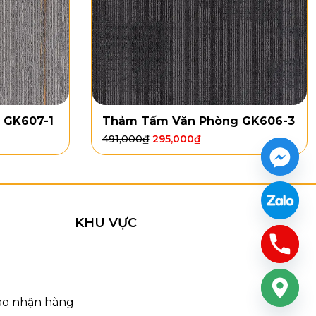
 GK607-1
Thảm Tấm Văn Phòng GK606-3
491,000
₫
295,000
₫
KHU VỰC
iao nhận hàng