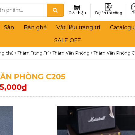
Giới thiệu
Dự án thi công
B
Sàn
Bàn ghế
Vật liệu trang trí
Catalogu
SALE OFF
ng chủ
/
Thảm Trang Trí
/
Thảm Văn Phòng
/
Thảm Văn Phòng C
ĂN PHÒNG C205
35,000
₫