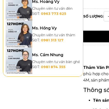
Ms. Hoàng Vy
Chuyên viên tư vấn đèn
SĐT:
0963 773 625
SỐ LƯỢNG:
Ms. Hồng Vy
Chuyên viên tư vấn thảm
SĐT:
0981 313 127
Ms. Cẩm Nhung
Chuyên viên tư vấn bàn ghế
SĐT:
0981 874 355
Thảm Văn P
phù hợp cho 
4M, sản phẩm
Thông s
Tên sả