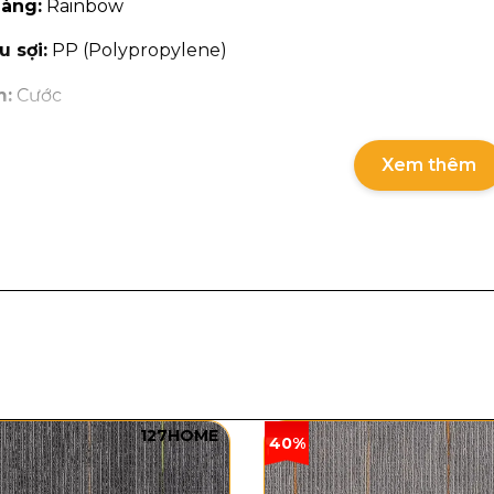
àng:
Rainbow
u sợi:
PP (Polypropylene)
m:
Cước
 sợi:
Sợi vòng
Xem thêm
 dày:
5.5mm
ọng lượng:
1900g/m²
ảm:
4M
127HOME
40%