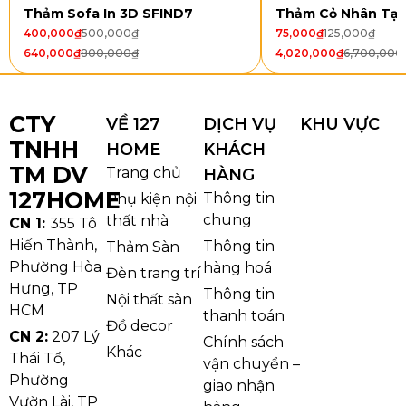
Thảm Sofa In 3D SFIND7
Thảm Cỏ Nhân Tạ
400,000
₫
500,000
₫
75,000
₫
125,000
₫
640,000
₫
800,000
₫
4,020,000
₫
6,700,000
CTY
VỀ 127
DỊCH VỤ
KHU VỰC
TNHH
HOME
KHÁCH
TM DV
Trang chủ
HÀNG
127HOME
Thông tin
Phụ kiện nội
chung
thất nhà
CN 1:
355 Tô
Hiến Thành,
Thông tin
Thảm Sàn
Phường Hòa
hàng hoá
Đèn trang trí
Thảm Văn Phòng C206
Hưng, TP
Thông tin
Nội thất sàn
HCM
Ưu điểm nổi bật của Thảm Văn
thanh toán
Đồ decor
CN 2:
207 Lý
Phòng C206
Chính sách
Khác
Thái Tổ,
vận chuyển –
1. Cấu trúc sợi vòng chắc chắn, hạn
Phường
giao nhận
chế xù lông
Vườn Lài, TP