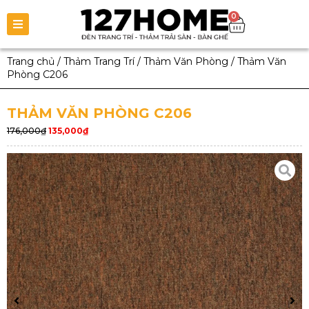
0
Trang chủ
/
Thảm Trang Trí
/
Thảm Văn Phòng
/
Thảm Văn
Phòng C206
THẢM VĂN PHÒNG C206
176,000
₫
135,000
₫