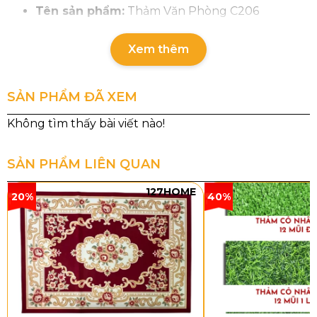
Tên sản phẩm:
Thảm Văn Phòng C206
Nhóm hàng:
Rainbow
Xem thêm
Chất liệu sợi:
PP (Polypropylene)
SẢN PHẨM ĐÃ XEM
Đế thảm:
Cước
Cấu trúc sợi:
Sợi vòng
Tổng độ dày:
5.5mm
SẢN PHẨM LIÊN QUAN
Tổng trọng lượng:
1900g/m²
127HOME
20%
40%
Khổ thảm:
4M