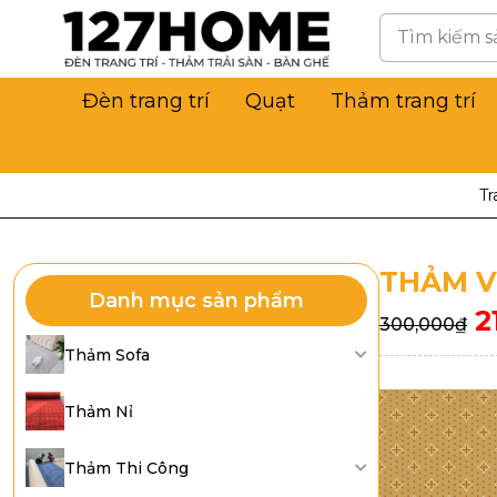
Đèn trang trí
Quạt
Thảm trang trí
Tr
THẢM V
Danh mục sản phẩm
2
300,000
₫
Thảm Sofa
Thảm Nỉ
Thảm Thi Công