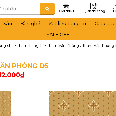
Giới thiệu
Dự án thi công
B
Sàn
Bàn ghế
Vật liệu trang trí
Catalogu
SALE OFF
ang chủ
/
Thảm Trang Trí
/
Thảm Văn Phòng
/
Thảm Văn Phòng 
ĂN PHÒNG D5
12,000
₫