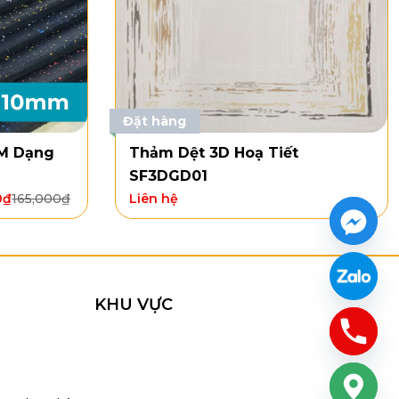
 tâm sự kiện
Đặt hàng
DM Dạng
Thảm Dệt 3D Hoạ Tiết
SF3DGD01
0
₫
165,000
₫
Liên hệ
KHU VỰC