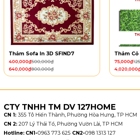
Tổng tr
Khổ thả
Ứng dụn
Thảm Sofa In 3D SFIND7
Thảm Cỏ 
400,000
₫
500,000
₫
75,000
₫
12
640,000
₫
800,000
₫
4,020,000
CTY TNHH TM DV 127HOME
CN 1:
355 Tô Hiến Thành, Phường Hòa Hưng, TP HCM
CN 2:
207 Lý Thái Tổ, Phường Vườn Lài, TP HCM
Hotline:
CN1-
0963 773 625
CN2-
098 1313 127