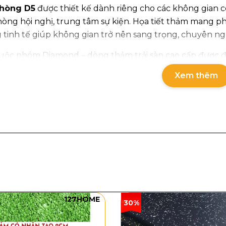
hòng D5
được thiết kế dành riêng cho các không gian c
hòng hội nghị, trung tâm sự kiện. Họa tiết thảm mang p
tinh tế giúp không gian trở nên sang trọng, chuyên 
ộc nhóm Diamond – dòng thảm trải sàn cao cấp được đá
Khi kết hợp cùng nội thất, ánh sáng và bố cục tổng thể,
Xem thêm
ử dụng.
 kỹ thuật sản phẩm
phẩm: D5
n phẩm: Thảm khách sạn – thảm văn phòng
u sợi: PP
 sợi: Sợi vòng
127HOME
30%
: Đế cước
 dày: 6mm