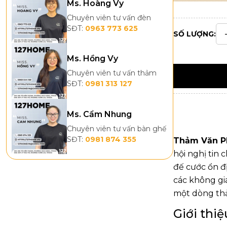
Ms. Hoàng Vy
Chuyên viên tư vấn đèn
SĐT:
0963 773 625
SỐ LƯỢNG:
Ms. Hồng Vy
Chuyên viên tư vấn thảm
SĐT:
0981 313 127
Ms. Cẩm Nhung
Chuyên viên tư vấn bàn ghế
SĐT:
0981 874 355
Thảm Văn P
hội nghị tin 
đế cước ổn đ
các không gia
một dòng thả
Giới thi