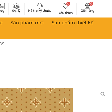
0
0
log
Đại lý
Hỗ trợ kỹ thuật
Yêu thích
e
Sản phẩm mới
Sản phẩm thiết kế
D5