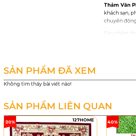
Thảm Văn P
khách sạn, p
chuyển động 
Sản phẩm thu
mỹ lâu dài. 
không gian s
Thông số
SẢN PHẨM ĐÃ XEM
Mã sản 
Loại sả
Chất liệ
SẢN PHẨM LIÊN QUAN
Cấu trúc
127HOME
20%
40%
Đế thảm
Tổng độ