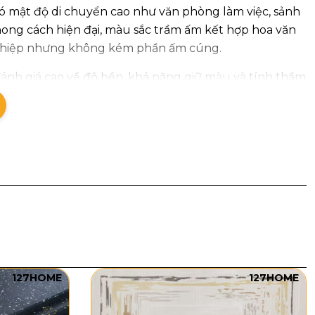
ó mật độ di chuyển cao như văn phòng làm việc, sảnh
hong cách hiện đại, màu sắc trầm ấm kết hợp hoa văn
nghiệp nhưng không kém phần ấm cúng.
nh giá cao về độ bền, khả năng giữ màu và tính thẩm
 thảm sàn văn phòng D6 góp phần tạo dấu ấn riêng cho
127HOME
127HOME