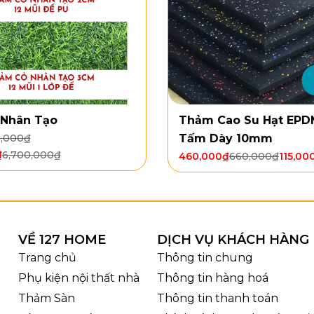
ọng lượng: 1400g/m²
m: 4m
g: Văn phòng, khách sạn, hội trường, phòng họp, trung
Nhân Tạo
Thảm Cao Su Hạt EP
5,000
₫
Tấm Dày 10mm
₫
6,700,000
₫
460,000
₫
660,000
₫
115,00
VỀ 127 HOME
DỊCH VỤ KHÁCH HÀNG
Trang chủ
Thông tin chung
Phụ kiện nội thất nhà
Thông tin hàng hoá
Thảm Sàn
Thông tin thanh toán