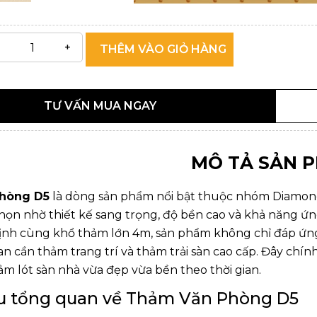
THÊM VÀO GIỎ HÀNG
TƯ VẤN MUA NGAY
MÔ TẢ SẢN 
hòng D5
là dòng sản phẩm nổi bật thuộc nhóm Diamond
chọn nhờ thiết kế sang trọng, độ bền cao và khả năng ứn
ịnh cùng khổ thảm lớn 4m, sản phẩm không chỉ đáp ứn
n cần thảm trang trí và thảm trải sàn cao cấp. Đây chín
m lót sàn nhà vừa đẹp vừa bền theo thời gian.
ệu tổng quan về Thảm Văn Phòng D5