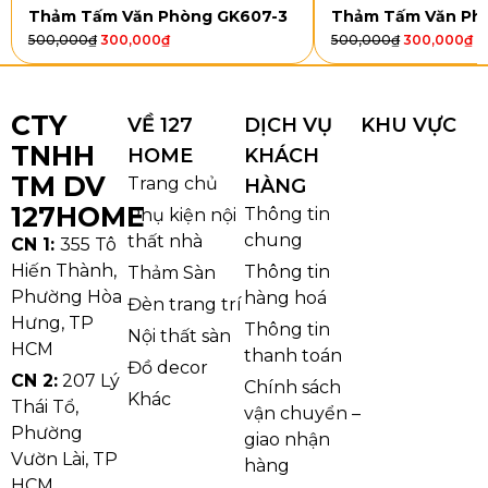
Thảm Tấm Văn Phòng GK607-3
Thảm Tấm Văn Ph
500,000
₫
300,000
₫
500,000
₫
300,000
₫
CTY
VỀ 127
DỊCH VỤ
KHU VỰC
TNHH
HOME
KHÁCH
Thảm văn phòng gạch tấm ALPS an toàn và tiện lợi
TM DV
Trang chủ
HÀNG
Khả Năng Cách Âm Và Giữ Nhiệt
127HOME
Thông tin
Phụ kiện nội
chung
thất nhà
CN 1:
355 Tô
Với khả năng hấp thụ âm thanh,
thảm văn phòng
Hiến Thành,
Thông tin
Thảm Sàn
gạch tấm ALPS
giúp giảm thiểu tiếng ồn từ di
Phường Hòa
hàng hoá
chuyển hoặc kéo vật dụng, tạo không gian làm việc
Đèn trang trí
Hưng, TP
Thông tin
yên tĩnh hơn.
Thảm
lót sàn
còn hỗ trợ giữ nhiệt độ
Nội thất sàn
HCM
thanh toán
phòng ổn định, giảm nhu cầu sử dụng thiết bị sưởi
Đồ decor
CN 2:
207 Lý
Chính sách
trong mùa lạnh, tiết kiệm năng lượng và tăng sự
Khác
Thái Tổ,
vận chuyển –
thoải mái.
Phường
giao nhận
Vườn Lài, TP
hàng
HCM