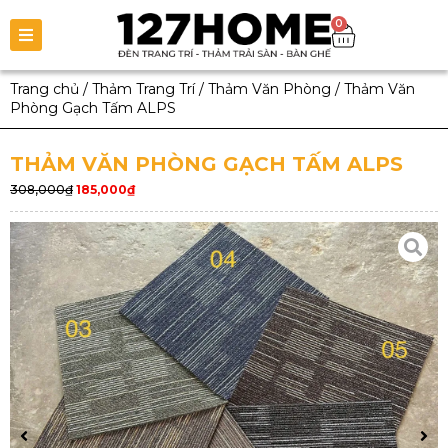
0
Trang chủ
/
Thảm Trang Trí
/
Thảm Văn Phòng
/
Thảm Văn
Phòng Gạch Tấm ALPS
THẢM VĂN PHÒNG GẠCH TẤM ALPS
308,000
₫
185,000
₫