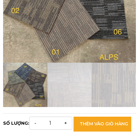
SỐ LƯỢNG:
THÊM VÀO GIỎ HÀNG