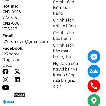
Chính sách
Hotline:
kiểm tra
CN1-
0963
hàng
773 625
Chính sách
CN2-
098
đổi trả hàng
1313 127
Chính sách
Email:
bảo hành
127homevn@gmail.com
Chính sách
Facebook:
bảo mật
127home -
thông tin
Rugs and
Khả năng cách âm, giữ nhiệt của thảm văn phòng
Nghĩa vụ của
Decor
gạch tấm ALPS
người bán và
Thảm Lót Sàn Gạch Tấm Alps
khách hàng
Thiết Kế Linh Hoạt, Đa Dạng Màu
mỗi khi giao
Sắc
dịch
Thảm văn phòng gạch tấm ALPS
mang đến nhiều
lựa chọn phối màu, từ xám, đen, nâu đến xanh