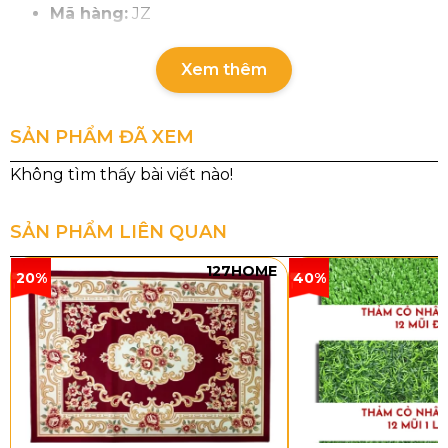
Mã hàng:
JZ
Nhóm hàng:
Sky
Xem thêm
Chất liệu sợi:
PP (Polypropylene)
Đế thảm:
Cước
SẢN PHẨM ĐÃ XEM
Cấu trúc sợi:
Sợi vòng
Tổng độ dày:
8mm
SẢN PHẨM LIÊN QUAN
Tổng trọng lượng:
2200g/m²
127HOME
20%
40%
Khổ thảm:
3.66M – 4M