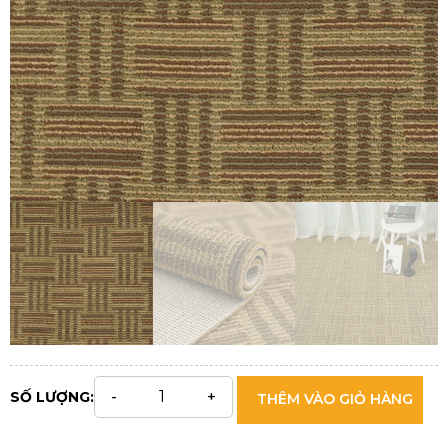
SỐ LƯỢNG:
THÊM VÀO GIỎ HÀNG