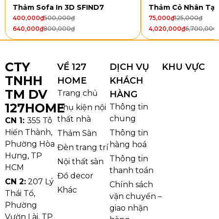
Thảm Sofa In 3D SFIND7
Thảm Cỏ Nhân Tạ
400,000
₫
500,000
₫
75,000
₫
125,000
₫
640,000
₫
800,000
₫
4,020,000
₫
6,700,000
CTY
VỀ 127
DỊCH VỤ
KHU VỰC
TNHH
HOME
KHÁCH
TM DV
Trang chủ
HÀNG
127HOME
Thông tin
Phụ kiện nội
chung
thất nhà
CN 1:
355 Tô
Hiến Thành,
Thông tin
Thảm Sàn
Phường Hòa
hàng hoá
Đèn trang trí
Thảm Văn Phòng JZ
Hưng, TP
Thông tin
Nội thất sàn
HCM
Ưu điểm nổi bật của Thảm Văn
thanh toán
Đồ decor
Phòng JZ
CN 2:
207 Lý
Chính sách
Khác
Thái Tổ,
vận chuyển –
1. Cấu trúc sợi vòng ổn định, hạn chế hao mòn
Phường
giao nhận
Thiết kế sợi vòng liên tục giúp bề mặt thảm giữ form
Vườn Lài, TP