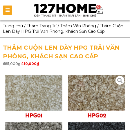
0
Trang chủ
/
Thảm Trang Trí
/
Thảm Văn Phòng
/
Thảm Cuộn
Len Dày HPG Trải Văn Phòng, Khách Sạn Cao Cấp
THẢM CUỘN LEN DÀY HPG TRẢI VĂN
PHÒNG, KHÁCH SẠN CAO CẤP
685,000
₫
410,000
₫