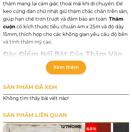
thảm mang lại cảm giác thoải mái khi di chuyển. Đế
keo cứng đan chữ nhật giữ thảm chắc chắn trên sàn,
giúp hạn chế trơn trượt và đảm bảo an toàn.
Thảm
cuộn
có kích thước tiêu chuẩn 4m x 25m và độ dày
15mm, thích hợp cho các không gian yêu cầu độ bền
và tính thẩm mỹ cao.
Đặc Điểm Nổi Bật Của Thảm Văn
Phòng Len Dày HPG
Xem thêm
Thảm văn phòng len dày HPG
được dệt theo kỹ
thuật mặt cắt ngang (cut pile), tạo bề mặt mịn và
SẢN PHẨM ĐÃ XEM
hạn chế xù lông, giúp giữ thảm bền đẹp theo thời
gian. Đế keo cứng đan chữ nhật chắc chắn, tăng khả
năng bám dính và giảm thiểu nguy cơ dịch chuyển.
SẢN PHẨM LIÊN QUAN
127HOME
40%