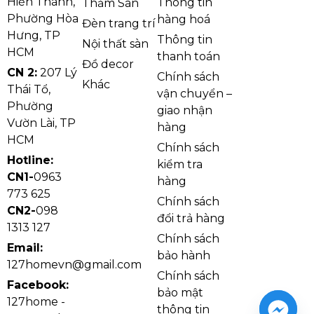
Hiến Thành,
Thông tin
Thảm Sàn
Phường Hòa
hàng hoá
Đèn trang trí
Hưng, TP
Thông tin
Nội thất sàn
HCM
thanh toán
Đồ decor
CN 2:
207 Lý
Chính sách
Khác
Thái Tổ,
vận chuyển –
Phường
giao nhận
Vườn Lài, TP
hàng
HCM
Chính sách
Hotline:
kiểm tra
CN1-
0963
hàng
Thảm văn phòng len dày HPG đa dạng màu sắc
773 625
Chính sách
Khả Năng Cách Âm Và Giữ Nhiệt
CN2-
098
đổi trả hàng
Của Thảm Văn Phòng Len Dày HPG
1313 127
Chính sách
Email:
Với độ dày 15mm,
thảm văn phòng len dày HPG
có
bảo hành
127homevn@gmail.com
khả năng giữ nhiệt và hấp thu âm thanh, tạo không
Chính sách
Facebook:
gian yên tĩnh và ấm áp. Điều này giúp giảm tiếng ồn
bảo mật
127home -
và cung cấp môi trường làm việc thoải mái, nâng cao
thông tin