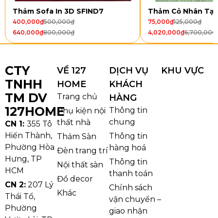
Thảm Sofa In 3D SFIND7
Thảm Cỏ Nhân Tạ
400,000
₫
500,000
₫
75,000
₫
125,000
₫
640,000
₫
800,000
₫
4,020,000
₫
6,700,000
CTY
VỀ 127
DỊCH VỤ
KHU VỰC
TNHH
HOME
KHÁCH
Thảm Văn Phòng M A2
TM DV
Trang chủ
HÀNG
Chất Liệu Sợi Nylon – Bền Bỉ Vượt
127HOME
Thông tin
Phụ kiện nội
Trội
chung
thất nhà
CN 1:
355 Tô
Hiến Thành,
Thông tin
Thảm Sàn
Thảm Văn Phòng M A2 sử dụng
sợi Nylon cao cấp
,
Phường Hòa
hàng hoá
được đánh giá là một trong những loại sợi bền nhất
Đèn trang trí
Hưng, TP
Thông tin
trong ngành thảm trải sàn. Ưu điểm nổi bật của sợi
Nội thất sàn
HCM
thanh toán
Nylon gồm:
Đồ decor
CN 2:
207 Lý
Chính sách
Khác
Khả năng đàn hồi tốt, hạn chế xẹp lún
Thái Tổ,
vận chuyển –
Phường
giao nhận
Chịu lực và chịu mài mòn cao