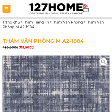
0
Trang chủ
/
Thảm Trang Trí
/
Thảm Văn Phòng
/
Thảm Văn
Phòng M A2-1984
THẢM VĂN PHÒNG M A2-1984
480,000
₫
315,000
₫