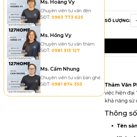
Ms. Hoàng Vy
Chuyên viên tư vấn đèn
SĐT:
0963 773 625
SỐ LƯỢNG:
Ms. Hồng Vy
Chuyên viên tư vấn thảm
SĐT:
0981 313 127
Ms. Cẩm Nhung
Chuyên viên tư vấn bàn ghế
SĐT:
0981 874 355
Thảm Văn P
việc hiện đại.
khả năng sử d
Thông số
Tên sả