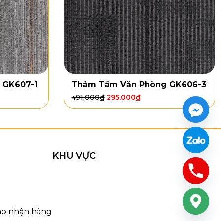
 GK607-1
Thảm Tấm Văn Phòng GK606-3
491,000
₫
295,000
₫
KHU VỰC
iao nhận hàng