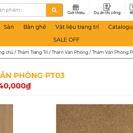
Giới thiệu
Dự án thi công
B
Sàn
Bàn ghế
Vật liệu trang trí
Catalogu
SALE OFF
ng chủ
/
Thảm Trang Trí
/
Thảm Văn Phòng
/
Thảm Văn Phòng P
ĂN PHÒNG PT03
40,000
₫