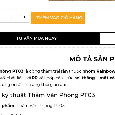
THÊM VÀO GIỎ HÀNG
TƯ VẤN MUA NGAY
MÔ TẢ SẢN 
hòng PT03
là dòng thảm trải sàn thuộc
nhóm Rainbo
 Với chất liệu sợi
PP
kết hợp cấu trúc
sợi thẳng – mặt cắ
ụng ổn định trong thời gian dài.
 kỹ thuật Thảm Văn Phòng PT03
n phẩm:
Thảm Văn Phòng PT03