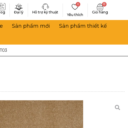
0
0
log
Đại lý
Hỗ trợ kỹ thuật
Yêu thích
e
Sản phẩm mới
Sản phẩm thiết kế
T03