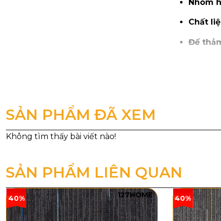
Nhóm h
Chất liệ
Đế thả
Cấu trúc
Tổng độ
Tổng tr
SẢN PHẨM ĐÃ XEM
Khổ th
SẢN PHẨM LIÊN QUAN
127HOME
40%
40%