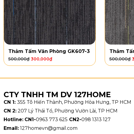
Thảm Tấm Văn Phòng GK607-3
Thảm Tấ
500,000
₫
300,000
₫
500,000
₫
CTY TNHH TM DV 127HOME
CN 1:
355 Tô Hiến Thành, Phường Hòa Hưng, TP HCM
CN 2:
207 Lý Thái Tổ, Phường Vườn Lài, TP HCM
Hotline:
CN1-
0963 773 625
CN2-
098 1313 127
Email:
127homevn@gmail.com