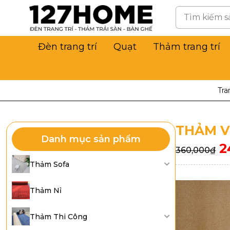
Đèn trang trí
Quạt
Thảm trang trí
Tra
THẢM V
Danh mục sản phẩm
2
360,000
₫
Thảm Sofa
Thảm Nỉ
Thảm Thi Công