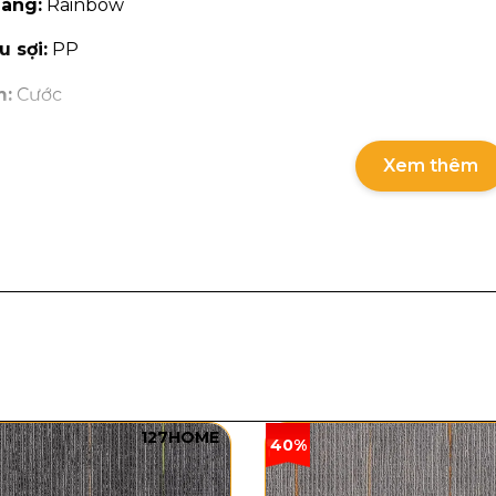
àng:
Rainbow
u sợi:
PP
m:
Cước
 sợi:
Sợi thẳng – Mặt cắt
Xem thêm
 dày:
10mm
ọng lượng:
1650g/m²
ảm:
3.66m
127HOME
40%