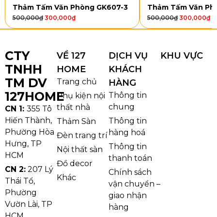
Thảm Tấm Văn Phòng GK607-3
Thảm Tấm Văn Ph
500,000
₫
300,000
₫
500,000
₫
300,000
₫
CTY
VỀ 127
DỊCH VỤ
KHU VỰC
TNHH
HOME
KHÁCH
TM DV
Trang chủ
HÀNG
127HOME
Thông tin
Phụ kiện nội
chung
thất nhà
CN 1:
355 Tô
Hiến Thành,
Thông tin
Thảm Sàn
Phường Hòa
hàng hoá
Đèn trang trí
Thảm Văn Phòng PT05
Hưng, TP
Thông tin
Nội thất sàn
Ưu điểm nổi bật của Thảm Văn
HCM
thanh toán
Đồ decor
Phòng PT05
CN 2:
207 Lý
Chính sách
Khác
Thái Tổ,
vận chuyển –
1. Cấu trúc sợi thẳng – mặt cắt gọn gàng, hiện đại
Phường
giao nhận
Thiết kế sợi thẳng giúp bề mặt thảm phẳng, đều
Vườn Lài, TP
hàng
màu, tạo cảm giác sạch sẽ và chuyên nghiệp, rất phù
HCM