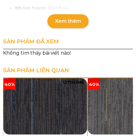
Nhóm hàng:
Rainbow
Chất liệu sợi:
PP
Xem thêm
Đế thảm:
Cước
SẢN PHẨM ĐÃ XEM
Cấu trúc sợi:
Sợi thẳng – Mặt cắt
Tổng độ dày:
10mm
Tổng trọng lượng:
1650g/m²
SẢN PHẨM LIÊN QUAN
Khổ thảm:
3.66m
127HOME
40%
40%