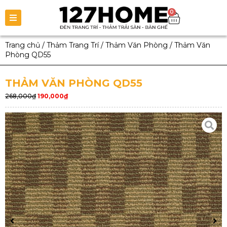
0
Trang chủ
/
Thảm Trang Trí
/
Thảm Văn Phòng
/
Thảm Văn
Phòng QD55
THẢM VĂN PHÒNG QD55
268,000
₫
190,000
₫