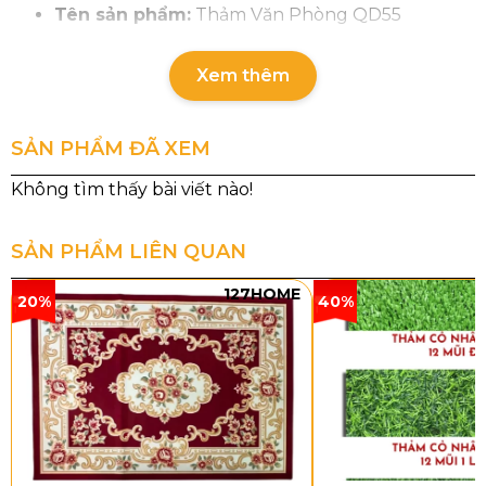
Tên sản phẩm:
Thảm Văn Phòng QD55
Nhóm hàng:
Sky
Xem thêm
Chất liệu sợi:
PP
Đế thảm:
Cước
SẢN PHẨM ĐÃ XEM
Cấu trúc sợi:
Sợi vòng
Tổng độ dày:
8mm
SẢN PHẨM LIÊN QUAN
Tổng trọng lượng:
2200g/m²
127HOME
20%
40%
Khổ thảm:
3.66M – 4M