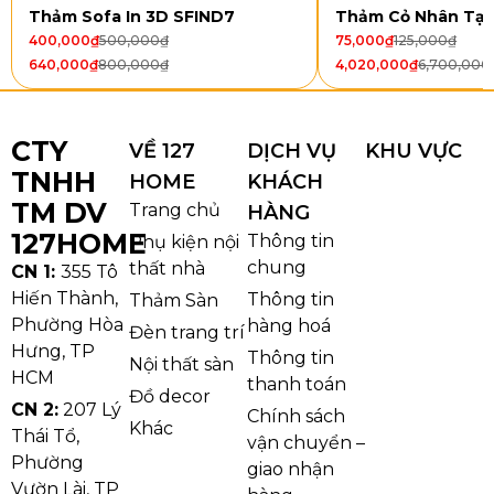
Thảm Sofa In 3D SFIND7
Thảm Cỏ Nhân Tạ
400,000
₫
500,000
₫
75,000
₫
125,000
₫
640,000
₫
800,000
₫
4,020,000
₫
6,700,000
CTY
VỀ 127
DỊCH VỤ
KHU VỰC
TNHH
HOME
KHÁCH
TM DV
Trang chủ
HÀNG
127HOME
Thông tin
Phụ kiện nội
chung
thất nhà
CN 1:
355 Tô
Hiến Thành,
Thông tin
Thảm Sàn
Phường Hòa
hàng hoá
Đèn trang trí
Thảm Văn Phòng QD55
Hưng, TP
Thông tin
Nội thất sàn
HCM
Đặc điểm nổi bật của Thảm Văn
thanh toán
Đồ decor
Phòng QD55
CN 2:
207 Lý
Chính sách
Khác
Thái Tổ,
vận chuyển –
Cấu trúc sợi vòng bền chắc, hạn chế biến dạng
Phường
giao nhận
Thảm Văn Phòng QD55 sử dụng cấu trúc sợi vòng
Vườn Lài, TP